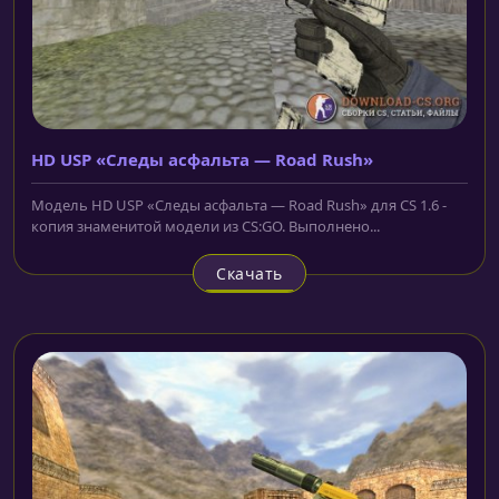
HD USP «Следы асфальта — Road Rush»
Модель HD USP «Следы асфальта — Road Rush» для CS 1.6 -
копия знаменитой модели из CS:GO. Выполнено...
Скачать