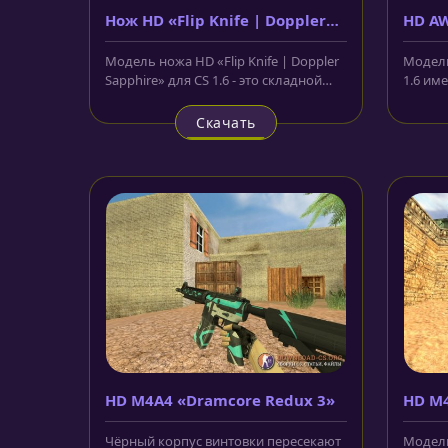
Нож HD «Flip Knife | Doppler
HD AW
Sapphire»
Модель ножа HD «Flip Knife | Doppler
Модель
Sapphire» для CS 1.6 - это складной
1.6 им
нож, с узором на лезвии из...
сером ц
Скачать
HD M4A4 «Dramcore Redux 3»
HD M4
Чёрный корпус винтовки пересекают
Модель