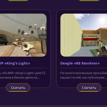
P «King's Light»
Deagle «R8 Revolver»
 HD AWP «King's Light» для CS
По многочисленным просьба
полнена в белом цвете на
наших гостей, мы публикуем
 скине из CS:GO. Корпус...
модель Deagle «R8 Revolver» д
1.6. Этот...
Скачать
Скачать