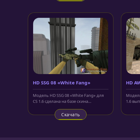
HD SSG 08 «White Fang»
HD AW
Модель HD SSG 08 «White Fang» для
Модель
CS 1.6 сделана на базе скина
1.6 вы
пластиковой винтовки из CS:GO....
базовом
Скачать