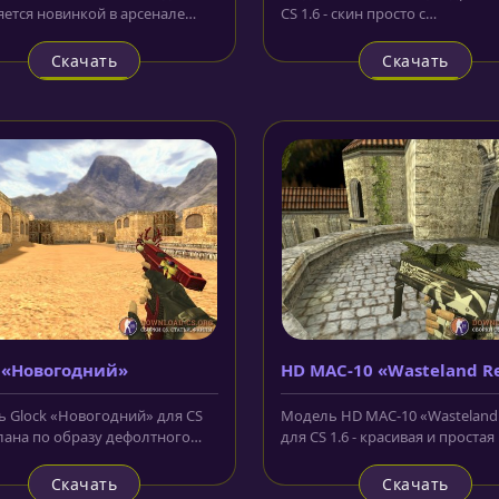
ляется новинкой в арсенале
CS 1.6 - скин просто с
 портала. Стиль модельки...
умопомрачительно красивым
рисунком,...
Скачать
Скачать
 «Новогодний»
HD MAC-10 «Wasteland R
 Glock «Новогодний» для CS
Модель HD MAC-10 «Wasteland 
елана по образу дефолтного
для CS 1.6 - красивая и простая
та "Glock" из CS 1.6....
первый взгляд моделька,...
Скачать
Скачать