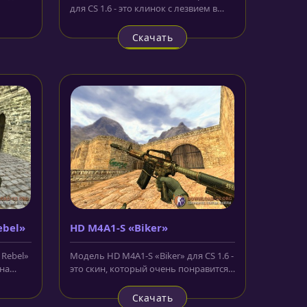
для CS 1.6 - это клинок с лезвием в
форме полумесяца, который...
Скачать
ebel»
HD M4A1-S «Biker»
Rebel»
Модель HD M4A1-S «Biker» для CS 1.6 -
 на
это скин, который очень понравится
любителям темы мотоциклов...
Скачать