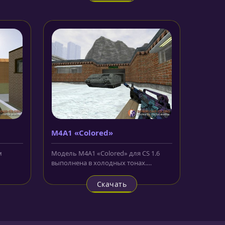
M4A1 «Colored»
м
Модель M4A1 «Colored» для CS 1.6
выполнена в холодных тонах.
ля CS
Больше всего орнамент напоминает...
Скачать