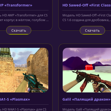
P «Transformer»
HD Sawed-Off «First Class
 HD AWP «Transformer» для CS
Модель HD Sawed-Off «First Cla
еет корпус в жёлтом, голубом и
CS 1.6 создана для дробовика,
вете. По дизайну...
который вы можете приобрести
Скачать
Скачать
A1-S «Plasmax»
Galil «Палящий дракон»
 HD M4A1-S «Plasmax» для CS
Модель Galil «Палящий дракон