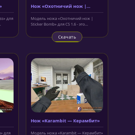
»
Нож «Охотничий нож |
Sticker Bomb»
ss» для
Модель ножа «Охотничий нож |
Sticker Bomb» для CS 1.6 - это
...
большой охотничий нож, лезвие
которого...
Скачать
Нож «Karambit — Керамбит»
» для
Модель ножа «Karambit — Керамбит»