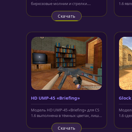
бирюзовые молнии и стрелки.
1.6 яв
Магазин модели HD M4A4
нашего
«Dramcore...
Скачать
HD UMP-45 «Briefing»
Glock
Модель HD UMP-45 «Briefing» для CS
Модель
1.6 выполнена в тёмных цветах, лишь
1.6 сд
некоторые части окрашены в...
пистоле
Скачать