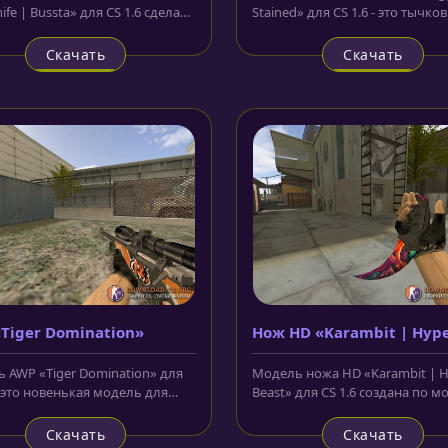
ife | Bussta» для CS 1.6 сделана
Stained» для CS 1.6 - это тычко
м цвете, а другая в...
клинки с очень красивым узоро
Скачать
Скачать
Tiger Domination»
Нож HD «Karambit | Hyp
Beast»
 AWP «Tiger Domination» для
Модель ножа HD «Karambit | H
- это новенькая модель для
Beast» для CS 1.6 создана по м
ской винтовки AWP. Взят...
известного скина для AWP из...
Скачать
Скачать