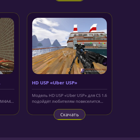
HD USP «Uber USP»
Модель HD USP «Uber USP» для CS 1.6
 M4A4
подойдёт любителям повеселится
или просто по угарать. Пистолет...
Скачать