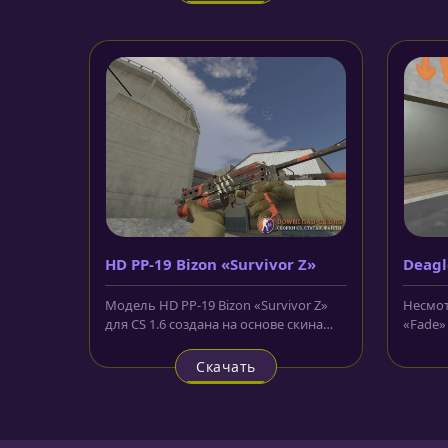
HD PP-19 Bizon «Survivor Z»
Deagl
Модель HD PP-19 Bizon «Survivor Z»
Несмот
для CS 1.6 создана на основе скина
«Fade» 
русского ПП "Бизон" из...
дефолтн
Скачать