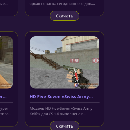
вые
яркая новинка сегодняшнего дня.
м....
Корпус выполнен в чёрно-синем...
Скачать
er
HD Five-Seven «Swiss Army
Knife»
yper
Модель HD Five-Seven «Swiss Army
отивам
Knife» для CS 1.6 выполнена в
зелёном цвете. Можно заметить...
Скачать