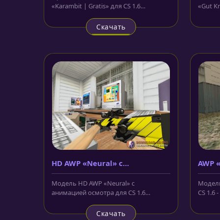
«Karambit | Gratis» для CS 1.6
«Gut Kn
напоминает мозайку из лоскутов
в чёрно
ткани...
Скачать
HD AWP «Neural» с
AWP «
анимацией осмотра
Модель HD AWP «Neural» с
Модель
анимацией осмотра для CS 1.6
CS 1.6 
выполнена в карбоновом корпусе и
снайпер
украшена...
Скачать