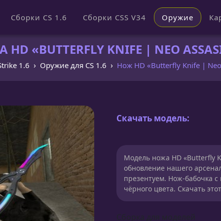
Сборки CS 1.6
Сборки CSS V34
Оружие
Ка
HD «BUTTERFLY KNIFE | NEO ASSASI
trike 1.6
Оружие для CS 1.6
Нож HD «Butterfly Knife | Neo
Скачать модель:
Модель ножа HD «Butterfly K
обновление нашего арсенал
презентуем. Нож-бабочка с
чёрного цвета. Скачать это
Сборка для моделей