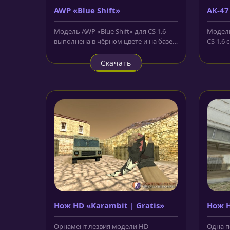
AWP «Blue Shift»
AK-47
Модель AWP «Blue Shift» для CS 1.6
Модель
выполнена в чёрном цвете и на базе
CS 1.6
скина из более новых версий...
скина, 
Скачать
Нож HD «Karambit | Gratis»
Нож H
Орнамент лезвия модели HD
Одна п