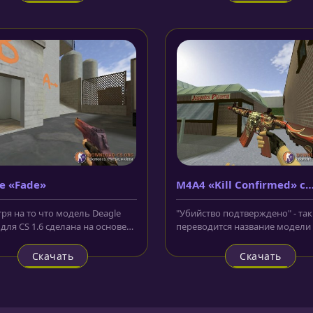
e «Fade»
M4A4 «Kill Confirmed» с
анимацией осмотра
ря на то что модель Deagle
"Убийство подтверждено" - так
для CS 1.6 сделана на основе
переводится название модели
ого скина, смотрится...
«Kill Confirmed» с анимацией
осмотра...
Скачать
Скачать