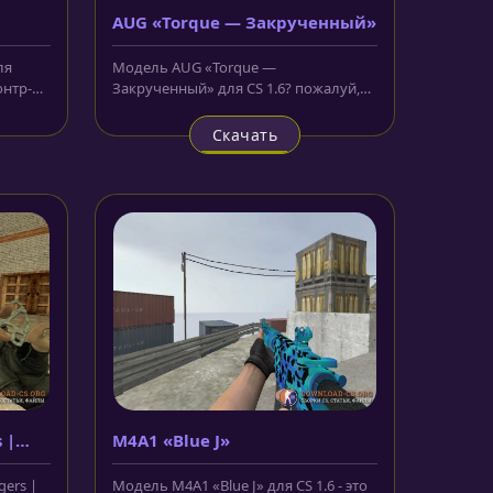
AUG «Torque — Закрученный»
ля
Модель AUG «Torque —
онтр-
Закрученный» для CS 1.6? пожалуй,
or»...
немного не соответствует своему
названию....
Скачать
 |
M4A1 «Blue J»
ers |
Модель M4A1 «Blue J» для CS 1.6 - это