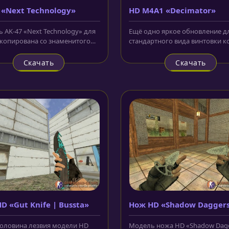
 «Next Technology»
HD M4A1 «Decimator»
 AK-47 «Next Technology» для
Ещё одно яркое обновление д
 скопирована со знаменитого
стандартного вида винтовки к
который известен нам по...
террористов - HD M4A1 «Decimat
Скачать
Скачать
D «Gut Knife | Bussta»
Нож HD «Shadow Daggers
Stained»
оловина лезвия модели HD
Модель ножа HD «Shadow Dagg