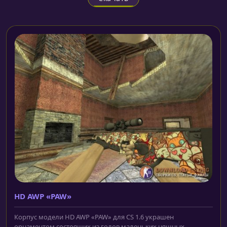
HD AWP «PAW»
Корпус модели HD AWP «PAW» для CS 1.6 украшен
орнаментом состоящих из голов маленьких няшных...