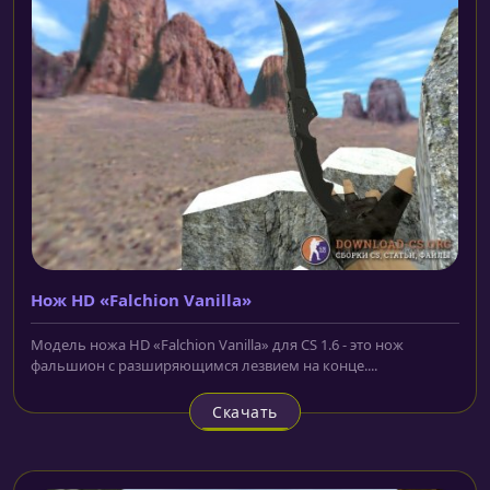
Нож HD «Falchion Vanilla»
Модель ножа HD «Falchion Vanilla» для CS 1.6 - это нож
фальшион с разширяющимся лезвием на конце....
Скачать