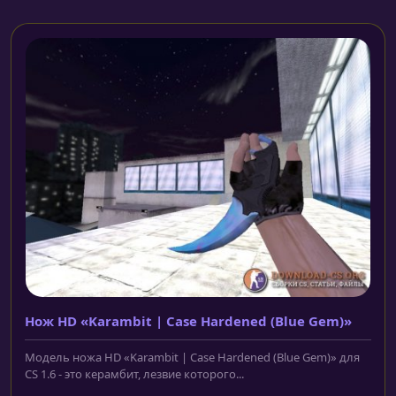
Нож HD «Karambit | Case Hardened (Blue Gem)»
Модель ножа HD «Karambit | Case Hardened (Blue Gem)» для
CS 1.6 - это керамбит, лезвие которого...