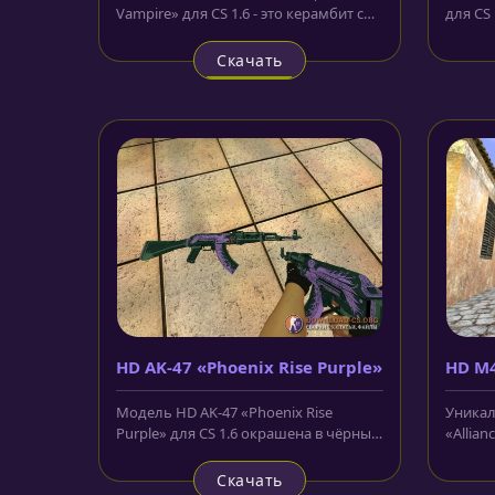
Vampire» для CS 1.6 - это керамбит с
для CS 
очень красивым дизайном. Лезвие...
террори
Скачать
HD AK-47 «Phoenix Rise Purple»
HD M4
Модель HD AK-47 «Phoenix Rise
Уникал
Purple» для CS 1.6 окрашена в чёрный
«Allian
цвет и имеет красивый рисунок...
исполь
Скачать