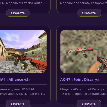
1.6 - модель винтовки контр-
моделька за основу которой в
стов, на основе сайленсера...
стандартный скин из CS:GO. Кор
Скачать
Скачать
A4 «Alliance v2»
AK-47 «Point Dissary»
ьная модель HD M4A4
Модель AK-47 «Point Dissary» д
ce v2» для CS 1.6 выполнена с
1.6 очень простая и подождат
зованием текстур высокого...
игрокам, которые не любят что
Скачать
Скачать