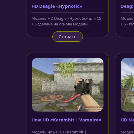
HD Deagle «Hypnotic»
Deag
Модель HD Deagle «Hypnotic» для CS
Модель
1.6 сделана на основе модели
1.6 - э
"Пустынный орёл" из версии CS:GO....
которы
Скачать
Нож HD «Karambit | Vampire»
HD M4
Модель ножа HD «Karambit |
Модель