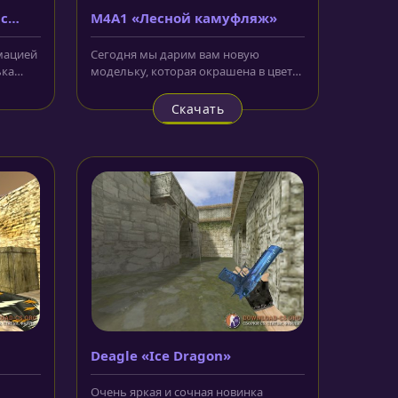
 с
M4A1 «Лесной камуфляж»
имацией
Сегодня мы дарим вам новую
ька
модельку, которая окрашена в цвет
хаки. Приклад и магазин оружия...
Скачать
Deagle «Ice Dragon»
Очень яркая и сочная новинка