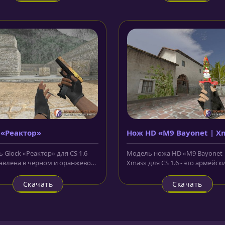
 «Реактор»
Нож HD «M9 Bayonet | X
 Glock «Реактор» для CS 1.6
Модель ножа HD «M9 Bayonet 
авлена в чёрном и оранжевом
Xmas» для CS 1.6 - это армейск
По всей поверхности...
штык-нож, лезвие которого
украшено...
Скачать
Скачать