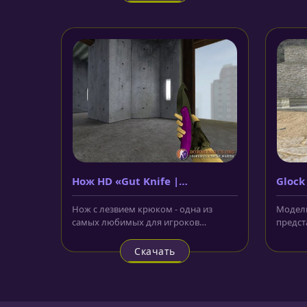
Нож HD «Gut Knife |
Glock
Ultraviolet»
Нож с лезвием крюком - одна из
Модель
самых любимых для игроков
предст
модель. HD «Gut Knife | Ultraviolet»
цвете. 
для...
Скачать