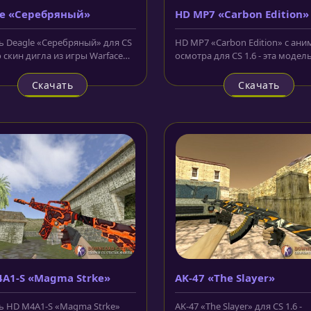
le «Серебряный»
HD MP7 «Carbon Edition»
анимацией осмотра
 Deagle «Серебряный» для CS
HD MP7 «Carbon Edition» с ан
то скин дигла из игры Warface
осмотра для CS 1.6 - эта модел
й выполнен, как...
сделана в чёрном, сером и...
Скачать
Скачать
A1-S «Magma Strke»
AK-47 «The Slayer»
 HD M4A1-S «Magma Strke»
AK-47 «The Slayer» для CS 1.6 -