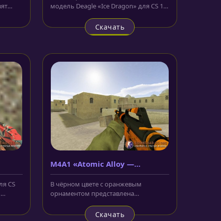
зят
модель Deagle «Ice Dragon» для CS 1.6
пус...
теперь доступна для свободного...
Скачать
M4A1 «Atomic Alloy —
Атомный сплав»
ля CS
В чёрном цвете с оранжевым
ь
орнаментом представлена
бы...
модель M4A1 «Atomic Alloy —
Атомный сплав» для...
Скачать