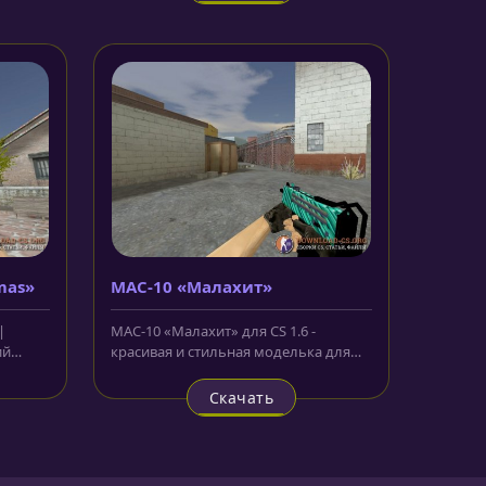
mas»
MAC-10 «Малахит»
|
MAC-10 «Малахит» для CS 1.6 -
ий
красивая и стильная моделька для
мини узи ,которую вы можете
скачать...
Скачать