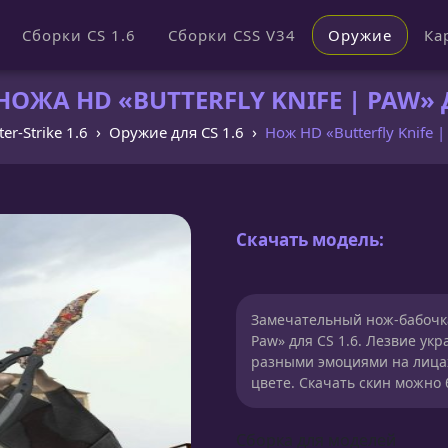
Сборки CS 1.6
Сборки CSS V34
Оружие
Ка
ОЖА HD «BUTTERFLY KNIFE | PAW» Д
er-Strike 1.6
Оружие для CS 1.6
Нож HD «Butterfly Knife 
Скачать модель:
Замечательный нож-бабочка 
Paw» для CS 1.6. Лезвие у
разными эмоциями на лицах
цвете. Скачать скин можно 
Сборка для моделей