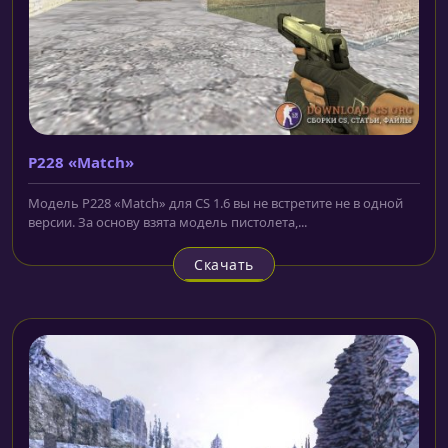
P228 «Match»
Модель P228 «Match» для CS 1.6 вы не встретите не в одной
версии. За основу взята модель пистолета,...
Скачать