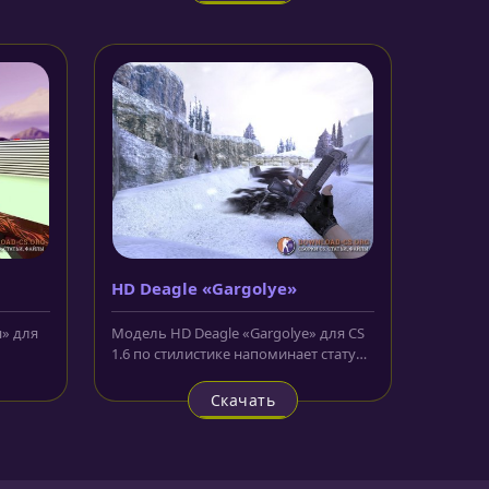
HD Deagle «Gargolye»
» для
Модель HD Deagle «Gargolye» для CS
1.6 по стилистике напоминает статую
горгульи. На затворе,...
Скачать