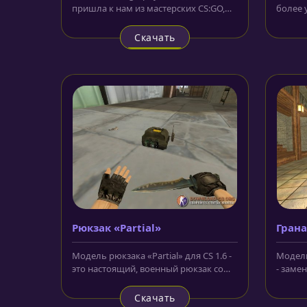
пришла к нам из мастерских CS:GO,
более 
где сыскала огромную
занима
популярность...
свободн
Скачать
Рюкзак «Partial»
Грана
Модель рюкзака «Partial» для CS 1.6 -
Модель
это настоящий, военный рюкзак со
- замен
взрывчаткой, который...
цилинд
Скачать