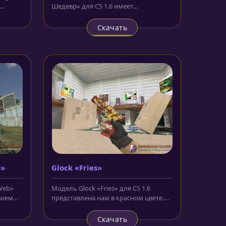
Шедевр» для CS 1.6 имеет
орию...
голубоватого оттенка корпус,
дополненный...
Скачать
b»
Glock «Fries»
Web»
Модель Glock «Fries» для CS 1.6
звием
представлена нам в красном цвете.
На корпусе пистолета изображена...
Скачать