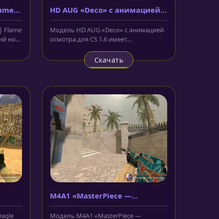
lame
HD AUG «Deco» с анимацией
осмотра
| Flame
Модель HD AUG «Deco» с анимацией
кий нож
осмотра для CS 1.6 имеет
характерную особенность, ведь
выглядит...
Скачать
M4A1 «MasterPiece —
Шедевр»
agle
Модель M4A1 «MasterPiece —