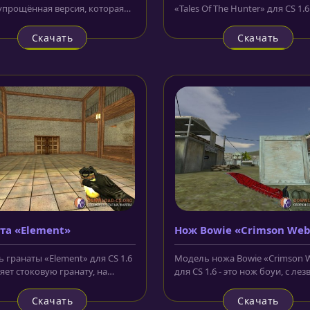
упрощённая версия, которая
«Tales Of The Hunter» для CS 1.6
ет гораздо меньше
повествует нам настоящую ист
ого...
Скачать
Скачать
та «Element»
Нож Bowie «Crimson We
 гранаты «Element» для CS 1.6
Модель ножа Bowie «Crimson 
яет стоковую гранату, на
для CS 1.6 - это нож боуи, с ле
р с огоньком. Дополнено...
красного цвета, на которое...
Скачать
Скачать