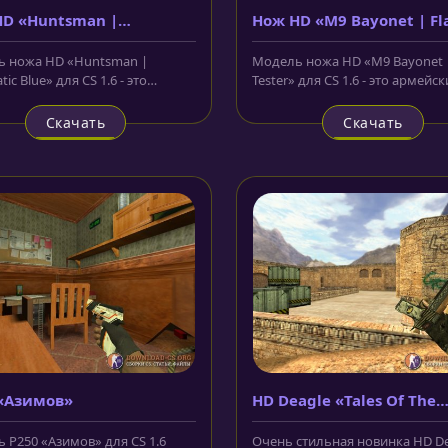
D «Huntsman |
Нож HD «M9 Bayonet | F
atic Blue»
Tester»
 ножа HD «Huntsman |
Модель ножа HD «M9 Bayonet 
ic Blue» для CS 1.6 - это
Tester» для CS 1.6 - это армейс
чий нож выполненный в
с зазубренами на лезвии....
вном...
Скачать
Скачать
«Азимов»
HD Deagle «Tales Of The
Hunter»
 P250 «Азимов» для CS 1.6
Очень стильная новинка HD De