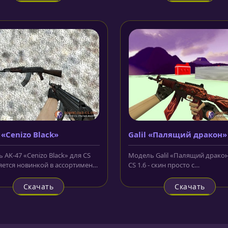
 «Cenizo Black»
Galil «Палящий дракон»
 AK-47 «Cenizo Black» для CS
Модель Galil «Палящий дракон
ляется новинкой в ассортименте
CS 1.6 - скин просто с
нашего сайта....
умопомрачительно красивым
рисунком,...
Скачать
Скачать