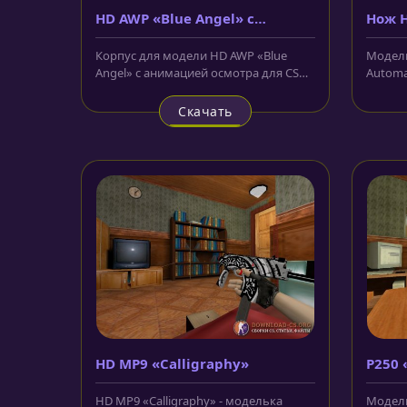
HD AWP «Blue Angel» с
Нож H
анимацией осмотра
Autom
Корпус для модели HD AWP «Blue
Модель
Angel» с анимацией осмотра для CS
Automat
1.6 выполнен в голубом цвете и...
охотни
спорти
Скачать
HD MP9 «Calligraphy»
P250 
HD MP9 «Calligraphy» - моделька
Модель