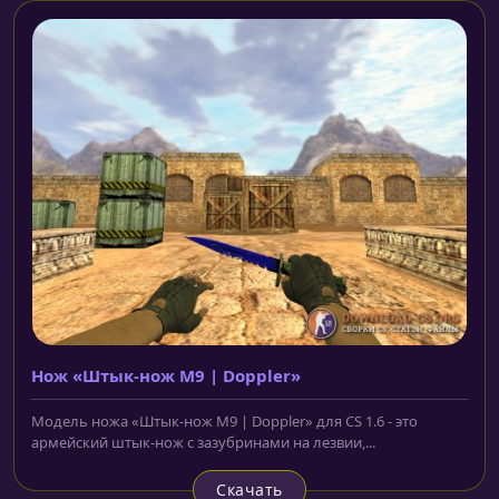
Нож «Штык-нож M9 | Doppler»
Модель ножа «Штык-нож M9 | Doppler» для CS 1.6 - это
армейский штык-нож с зазубринами на лезвии,...
Скачать