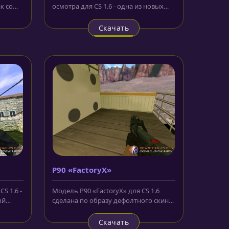
к со
осмотра для CS 1.6 - одна из новых
моделек, которую мы публикуем
для...
Скачать
P90 «FactoryX»
S 1.6 -
Модель P90 «FactoryX» для CS 1.6
ый
сделана по образу дефолтного скина
из CS 1.6 и не имеет анимации...
Скачать