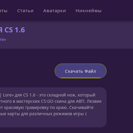
рты
Статьи
Аватарки
Никнеймы
 CS 1.6
re»
Скачать Файл
| Lore» для CS 1.6 - это складной нож, который
тного в мастерских CS:GO скина для АВП. Лезвие
ет красивую гравировку по краю. Скачивайте
ные карты для различных режимов игры с