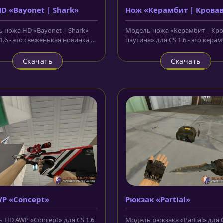
D «Bayonet | Shark»
Нож «Керамбит | Крова
паутина»
 ножа HD «Bayonet | Shark»
Модель ножа «Керамбит | Кро
1.6 - это свеженькая новинка в
паутина» для CS 1.6 - это керам
арсенале, которую мы с...
лезвие которого окрашено в...
Скачать
Скачать
P «Concept»
Рюкзак «Partial»
 HD AWP «Concept» для CS 1.6
Модель рюкзака «Partial» для CS