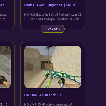
вая
Нож HD «M9 Bayonet | Skull
Pattern»
вавая
HD «M9 Bayonet | Skull Pattern» для CS
бит,
1.6 - это скин, который выполнен как
здоровенный, армейский...
Скачать
HD UMP-45 «Fresh» с
анимацией осмотра
 1.6 -
HD UMP-45 «Fresh» с анимацией