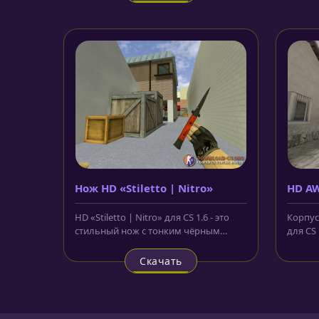
Нож HD «Stiletto | Nitro»
HD AW
HD «Stiletto | Nitro» для CS 1.6 - это
Корпус
стильный нож с тонким чёрным
для CS
лезвием. Основная особенность...
различ
Выполн
Скачать