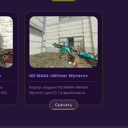
»
HD M4A4 «Winter Wyvern»
на
Корпус модели HD M4A4 «Winter
и HD
Wyvern» для CS 1.6 выполнен в
....
голубом и коричневом цветах. При...
Скачать