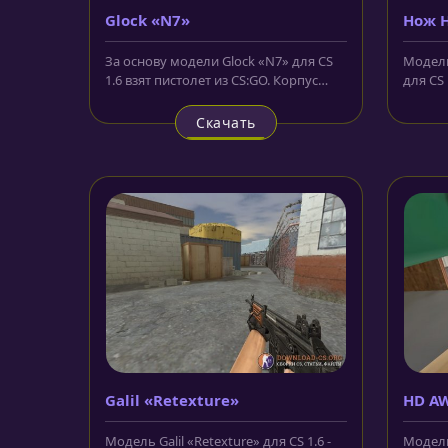
Glock «N7»
Нож H
За основу модели Glock «N7» для CS
Модель
1.6 взят пистолет из CS:GO. Корпус
для CS 
стал более светлым, а на...
нашем 
Скачать
Galil «Retexture»
HD AW
Модель Galil «Retexture» для CS 1.6 -
Модель