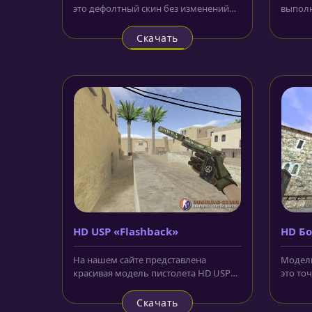
это дефолтный скин без изменений
выполн
цветов и окраски. Теперь...
красно
цветов.
Скачать
HD USP «Flashback»
HD Бо
На нашем сайте представлена
Модель
красивая модель пистолета HD USP
это то
Flashback прибыла данная модель
Source.
из...
Скачать