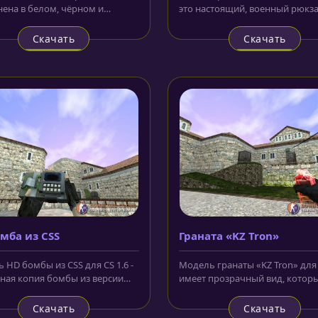
ена в белом, чёрном и
это настоящий, военный рюкза
м цвете. Сектора разных
взрывчаткой, который...
..
Скачать
Скачать
мба из CSS
Граната «KZ Tron»
 HD бомбы из CSS для CS 1.6 -
Модель гранаты «KZ Tron» для C
чная копия бомбы из версии
имеет прозрачный вид, котор
 Теперь плент выглядит...
очень напоминает неоновое...
Скачать
Скачать