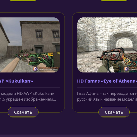
P «Kukulkan»
HD Famas «Eye of Athena
 модели HD AWP «Kukulkan»
Глаз Афины - так переводится 
 1.6 украшен изображением
русский язык название модел
ных диких растений.
Famas «Eye of Athena» для CS 1.6
ено...
Скачать
Скачать