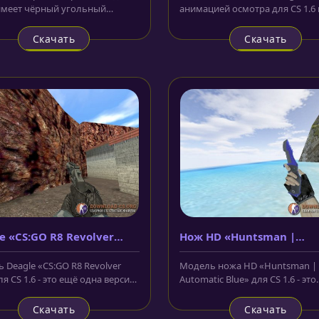
 имеет чёрный угольный
анимацией осмотра для CS 1.6
. Прицел и ствол тоже
бледно-синий цвет корпуса с...
ены...
Скачать
Скачать
e «CS:GO R8 Revolver
Нож HD «Huntsman |
Automatic Blue»
 Deagle «CS:GO R8 Revolver
Модель ножа HD «Huntsman |
ля CS 1.6 - это ещё одна версия
Automatic Blue» для CS 1.6 - это
ера из CS:GO. Корпус...
охотничий нож выполненный 
спортивном...
Скачать
Скачать