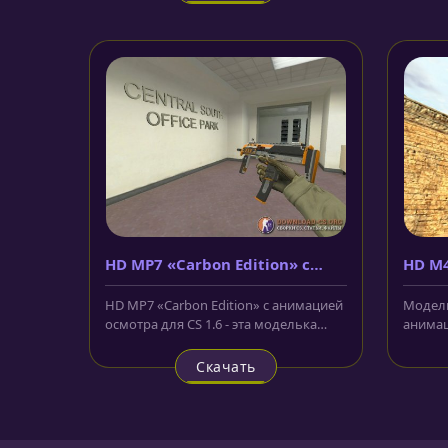
HD MP7 «Carbon Edition» с
HD M4
анимацией осмотра
аним
HD MP7 «Carbon Edition» с анимацией
Модель
осмотра для CS 1.6 - эта моделька
анимац
сделана в чёрном, сером и...
выполн
с...
Скачать