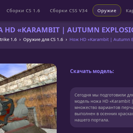
Сборки CS 1.6
Сборки CSS V34
Оружие
Ка
HD «KARAMBIT | AUTUMN EXPLOSIO
trike 1.6
Оружие для CS 1.6
Нож HD «Karambit | Autumn E
Скачать модель:
Сегодня мы подготовили для
модель ножа HD «Karambit | 
множество вариантов перчат
выполнен в осенних красках
нашего портала.