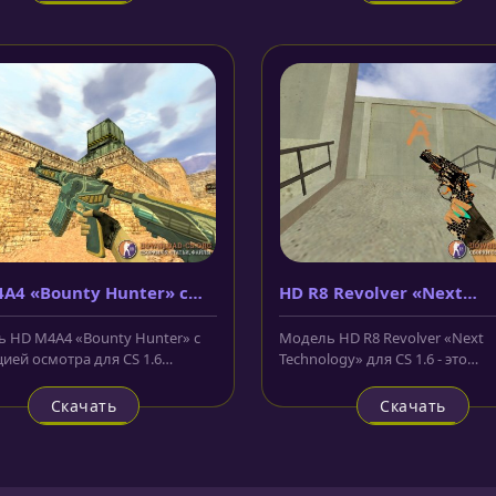
A4 «Bounty Hunter» с
HD R8 Revolver «Next
ацией осмотра
Technology»
 HD M4A4 «Bounty Hunter» с
Модель HD R8 Revolver «Next
ией осмотра для CS 1.6
Technology» для CS 1.6 - это
ена в бледно-голубом цвете
револьвер, который выполнен в
Скачать
Скачать