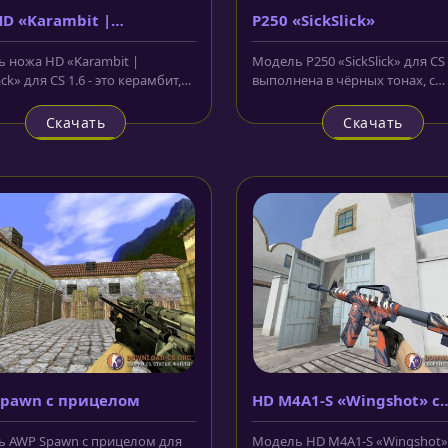
D «Karambit |
P250 «SickSlick»
back»
 ножа HD «Karambit |
Модель P250 «SickSlick» для CS 1
ck» для CS 1.6 - это керамбит,
выполнена в чёрных тонах, с
енный в цветах хаки....
красными элементами на корпус
Скачать
Скачать
Spawn с прицелом
HD M4A1-S «Wingshot» с
анимацией осмотра
 AWP Spawn с прицелом для
Модель HD M4A1-S «Wingshot»