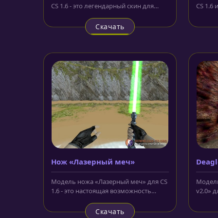
CS 1.6 - это легендарный скин для
CS 1.6
Калашникова из CS:GO, который...
корпус
выполн
Скачать
Нож «Лазерный меч»
Deagl
v2.0»
Модель ножа «Лазерный меч» для CS
Модель
1.6 - это настоящая возможность
v2.0» д
почувствовать себя джедаем. В...
револьв
Скачать