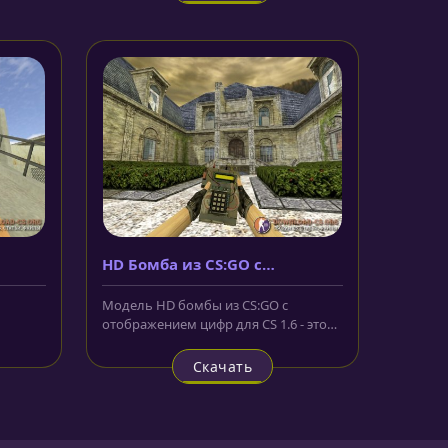
HD Бомба из CS:GO с
отображением цифр
Модель HD бомбы из CS:GO с
отображением цифр для CS 1.6 - это
...
копия С4 из CS:GO и в данной версии...
Скачать