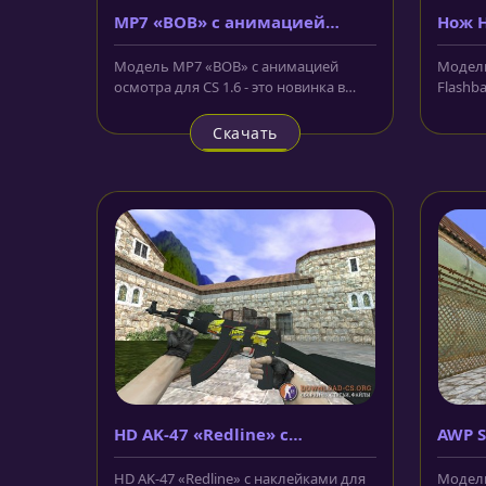
MP7 «BOB» с анимацией
Нож H
осмотра
Flash
Модель MP7 «BOB» с анимацией
Модель
осмотра для CS 1.6 - это новинка в
Flashba
нашем арсенале, и теперь вы
выполн
можете...
Скачать
HD AK-47 «Redline» с
AWP 
наклейками
HD AK-47 «Redline» с наклейками для
Модель