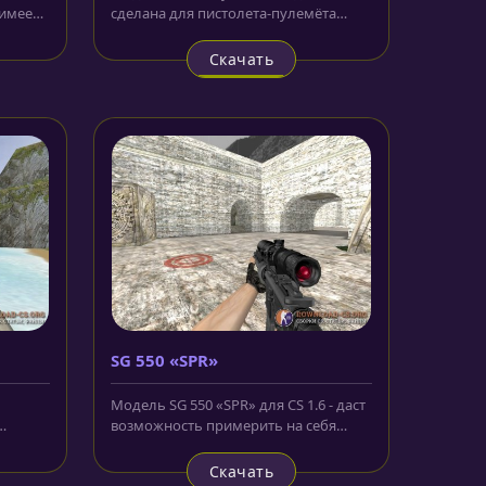
 имеет
сделана для пистолета-пулемёта
террористов. За основу взят...
Скачать
SG 550 «SPR»
Модель SG 550 «SPR» для CS 1.6 - даст
возможность примерить на себя
в
винтовку совершенно другого...
Скачать