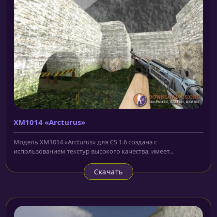
XM1014 «Arcturus»
Модель XM1014 «Arcturus» для CS 1.6 cоздана с
использованием текстур высокого качества, имеет...
Скачать