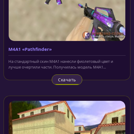
M4A1 «Pathfinder»
На стандартный скин M4A1 нанесли фиолетовый цвет и
лучше очертили части. Получилась модель M4A1...
Скачать