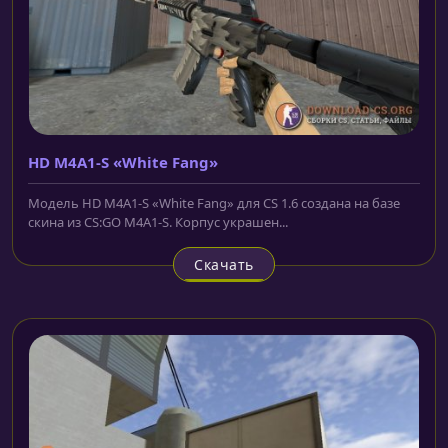
HD M4A1-S «White Fang»
Модель HD M4A1-S «White Fang» для CS 1.6 создана на базе
скина из CS:GO M4A1-S. Корпус украшен...
Скачать