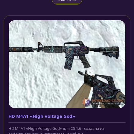
HD M4A1 «High Voltage God»
HD M4A1 «High Voltage God» для CS 1.6 - создана из