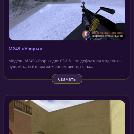
M249 «Узоры»
Модель M249 «Узоры» для CS 1.6 - это дефолтная моделька
пулемёта, всё в том же черном цвете, но на...
Скачать