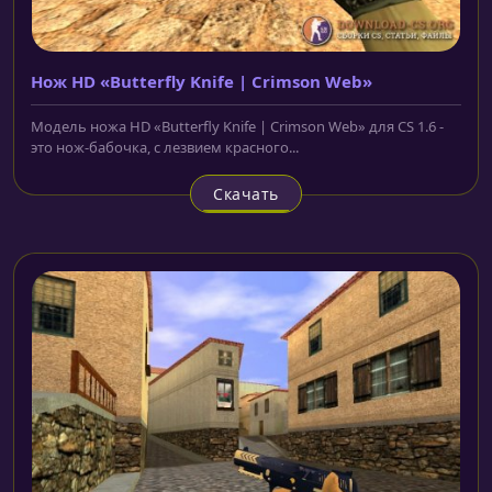
Нож HD «Butterfly Knife | Crimson Web»
Модель ножа HD «Butterfly Knife | Crimson Web» для CS 1.6 -
это нож-бабочка, с лезвием красного...
Скачать