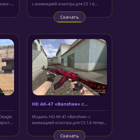
енки -
с анимацией осмотра для CS 1.6
рили
выполнена в футуристическом...
Скачать
HD AK-47 «Banshee» с
анимацией осмотра
Deagle
Модель HD AK-47 «Banshee» с
 просто
анимацией осмотра для CS 1.6 теперь
доступна для скачивания с нашего...
Скачать