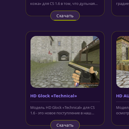
кожа» для CS 1.6 в том, что дульная
градие
коробка выполнена в цвете очень...
образу
коллекц
Скачать
HD Glock «Technical»
HD AU
осмо
Модель HD Glock «Technical» для CS
Модель
1.6 - это новое поступление в наш
осмотр
арсенал и мы надеемся что вы...
вида, с
Скачать