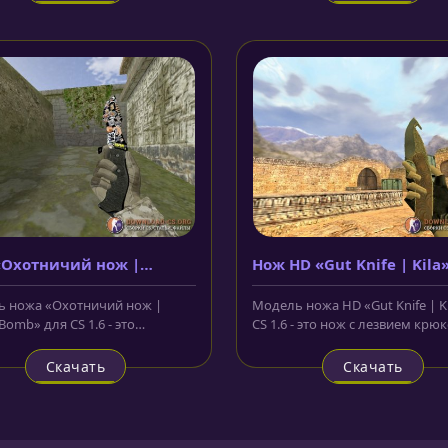
«Охотничий нож |
Нож HD «Gut Knife | Kila
er Bomb»
 ножа «Охотничий нож |
Модель ножа HD «Gut Knife | Ki
 Bomb» для CS 1.6 - это
CS 1.6 - это нож с лезвием крю
й охотничий нож, лезвие
конце, который имеет...
о...
Скачать
Скачать