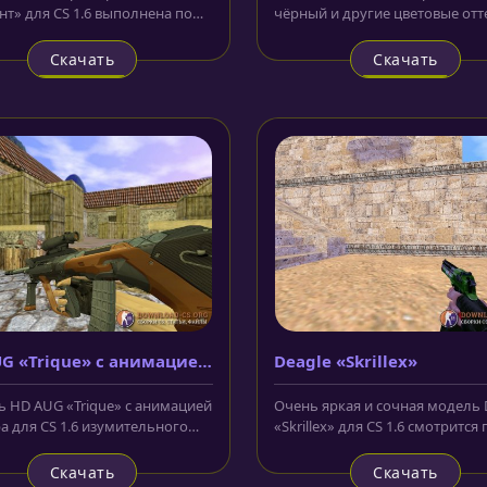
нт» для CS 1.6 выполнена по
чёрный и другие цветовые отт
 и подобию знаменитой
разработчики создали и пода
ии из...
нам...
Скачать
Скачать
G «Trique» с анимацией
Deagle «Skrillex»
тра
 HD AUG «Trique» с анимацией
Очень яркая и сочная модель 
а для CS 1.6 изумительного
«Skrillex» для CS 1.6 смотрится
егодня доступна на нашем...
на отлично. Её корпус...
Скачать
Скачать