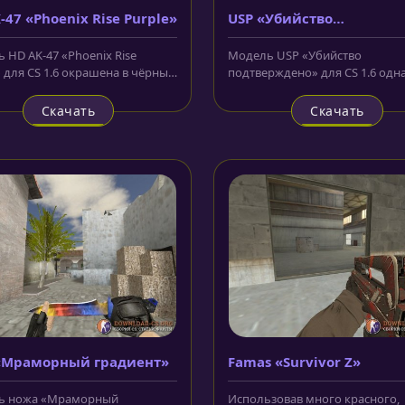
-47 «Phoenix Rise Purple»
USP «Убийство
подтверждено»
 HD AK-47 «Phoenix Rise
Модель USP «Убийство
» для CS 1.6 окрашена в чёрный
подтверждено» для CS 1.6 одна
имеет красивый рисунок...
самых популярных моделек д
пистолета USP в...
Скачать
Скачать
«Мраморный градиент»
Famas «Survivor Z»
ь ножа «Мраморный
Использовав много красного,