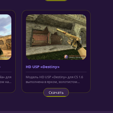
»
HD USP «Destiny»
la» для
Модель HD USP «Destiny» для CS 1.6
ком на
выполнена в ярком, золотистом
цвете на базе стандартного...
Скачать