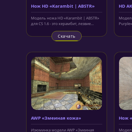
Нож HD «Karambit | ABSTR»
HD AK
Модель ножа HD «Karambit | ABSTR»
Модель
для CS 1.6 - это керамбит, лезвие
Purple
которого окрашено серебрянкой и...
цвет и 
Скачать
AWP «Змеиная кожа»
Нож 
Изюминка модели AWP «Змеиная
Модел