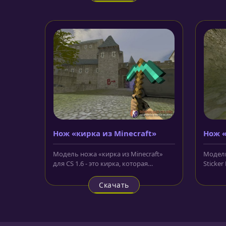
Нож «кирка из Minecraft»
Нож 
Stick
Модель ножа «кирка из Minecraft»
Модель
для CS 1.6 - это кирка, которая
Sticker
выполнена в пиксельном варианте,
большо
в...
которог
Скачать