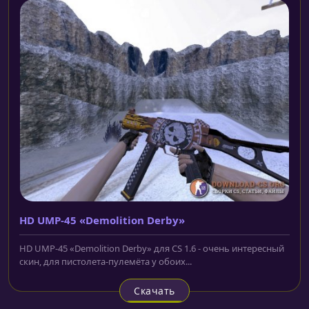
HD UMP-45 «Demolition Derby»
HD UMP-45 «Demolition Derby» для CS 1.6 - очень интересный
скин, для пистолета-пулемёта у обоих...
Скачать