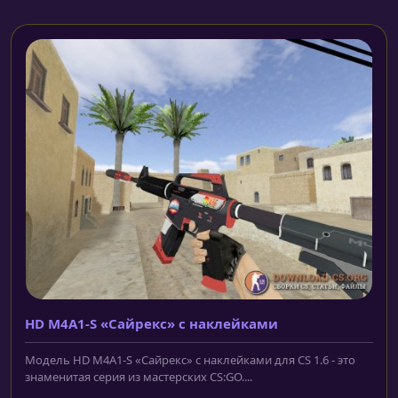
HD M4A1-S «Сайрекс» с наклейками
Модель HD M4A1-S «Сайрекс» с наклейками для CS 1.6 - это
знаменитая серия из мастерских CS:GO....