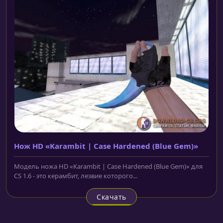
Нож HD «Karambit | Case Hardened (Blue Gem)»
Модель ножа HD «Karambit | Case Hardened (Blue Gem)» для
CS 1.6 - это керамбит, лезвие которого...
Скачать