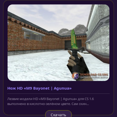
Нож HD «M9 Bayonet | Agunua»
Лезвие модели HD «M9 Bayonet | Agunua» для CS 1.6
выполнено в кислотно-зелёном цвете. Сам скин...
Скачать