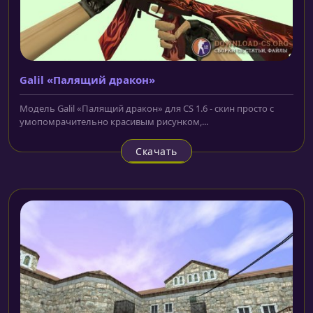
Galil «Палящий дракон»
Модель Galil «Палящий дракон» для CS 1.6 - скин просто с
умопомрачительно красивым рисунком,...
Скачать