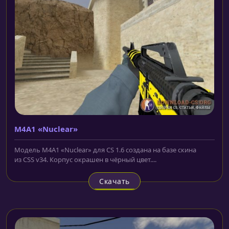
M4A1 «Nuclear»
Модель M4A1 «Nuclear» для CS 1.6 создана на базе скина
из CSS v34. Корпус окрашен в чёрный цвет....
Скачать