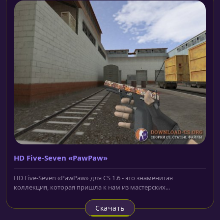
HD Five-Seven «PawPaw»
HD Five-Seven «PawPaw» для CS 1.6 - это знаменитая
коллекция, которая пришла к нам из мастерских...
Скачать