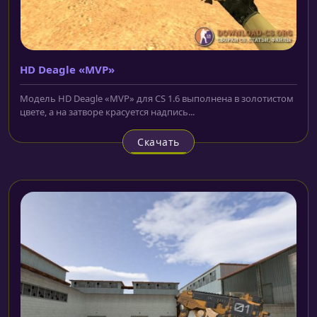
HD Deagle «MVP»
Модель HD Deagle «MVP» для CS 1.6 выполнена в золотистом
цвете, а на затворе красуется надпись...
Скачать