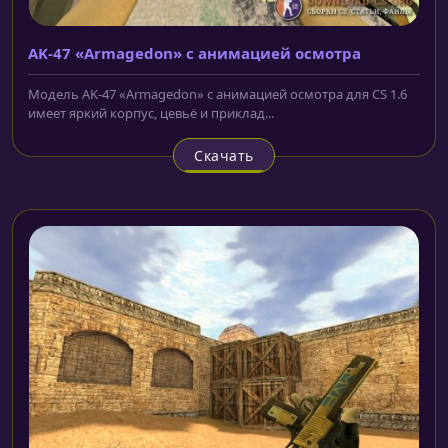
AK-47 «Armagedon» с анимацией осмотра
Модель AK-47 «Armagedon» с анимацией осмотра для CS 1.6
имеет яркий корпус, цевьё и приклад...
Скачать