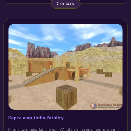
Скачать
Карта awp_india_fatality
Карта awp_india_fatality для КС 1.6 светлая локация, отлично