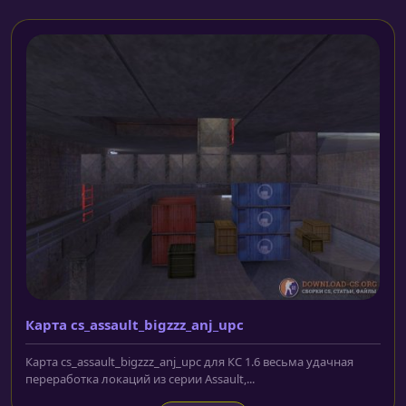
Карта cs_assault_bigzzz_anj_upc
Карта cs_assault_bigzzz_anj_upc для КС 1.6 весьма удачная
переработка локаций из серии Assault,...