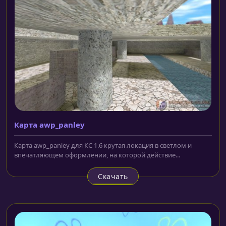
Карта awp_panley
Карта awp_panley для КС 1.6 крутая локация в светлом и
впечатляющем оформлении, на которой действие...
Скачать