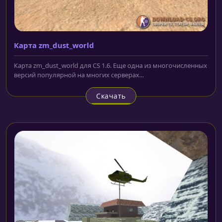
Карта zm_dust_world
Карта zm_dust_world для CS 1.6. Еще одна из многочисленных
версий популярной на многих серверах...
Скачать