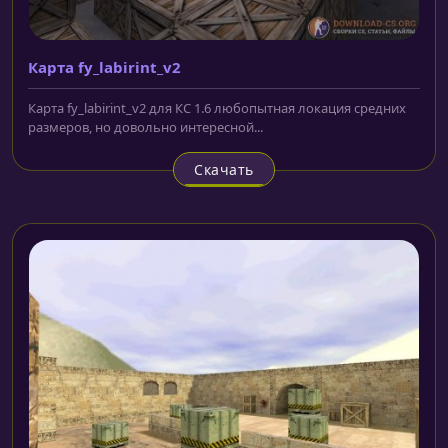
Карта fy_labirint_v2
Карта fy_labirint_v2 для КС 1.6 любопытная локация средних
размеров, но довольно интересной...
Скачать