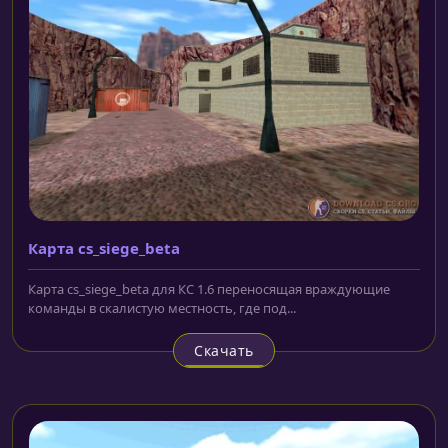
Карта cs_siege_beta
Карта cs_siege_beta для КС 1.6 переносящая враждующие
команды в скалистую местность, где под...
Скачать