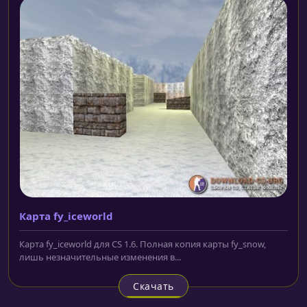
Карта fy_iceworld
Карта fy_iceworld для CS 1.6. Полная копия карты fy_snow,
лишь незначительные изменения в...
Скачать