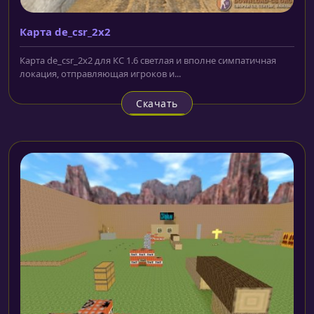
Карта de_csr_2x2
Карта de_csr_2x2 для КС 1.6 светлая и вполне симпатичная
локация, отправляющая игроков и...
Скачать