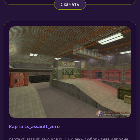
Скачать
Карта cs_assault_zero
Карта cs_assault_zero для КС 1.6 очень любопытная и вполне