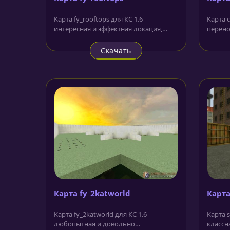
Карта fy_rooftops для КС 1.6
Карта c
интересная и эффектная локация,
перен
представляющая собой серый
в скали
городской...
Скачать
Карта fy_2katworld
Карта
Карта fy_2katworld для КС 1.6
Карта s
любопытная и довольно
классн