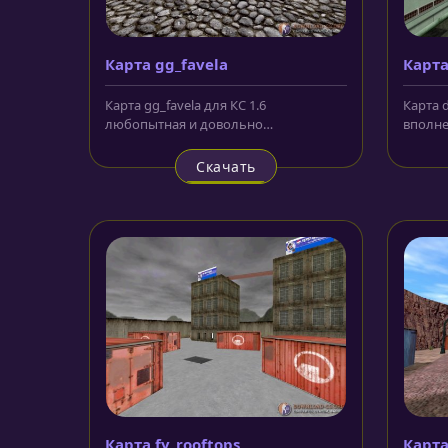
Карта gg_favela
Карта
Карта gg_favela для КС 1.6
Карта d
любопытная и довольно
вполне
оригинальная локация, на которой
которо
основное...
Скачать
Карта fy_rooftops
Карта