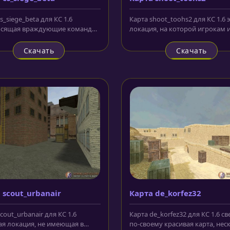
s_siege_beta для КС 1.6
Карта shoot_toohs2 для КС 1.6 
осящая враждующие команды
локация, на которой игрокам и
стую местность, где под...
командам придется сражаться в
Скачать
Скачать
 scout_urbanair
Карта de_korfez32
cout_urbanair для КС 1.6
Карта de_korfez32 для КС 1.6 св
ая локация, не имеющая в
по-своему красивая карта, нес