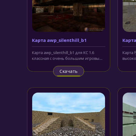
Карта awp_silenthill_b1
Карта
Карта awp_silenthill_b1 для КС 1.6
Карта f
классная с очень большим игровым
высоко
пространством. Как следует из...
котора
команды
Скачать