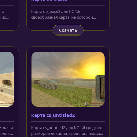
это
Карта de_base3 для КС 1.6
 их
своеобразная карта, на которой
...
ареной боевых действий станут
практически...
Скачать
Карта cs_untitled2
етлая и
Карта cs_untitled2 для КС 1.6 средних
колько
размеров локация, представляющая