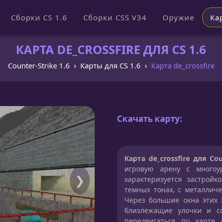
Сборки CS 1.6
Сборки CSS V34
Оружие
Ка
КАРТА DE_CROSSFIRE ДЛЯ CS 1.6
Counter-Strike 1.6
Карты для CS 1.6
Карта de_crossfire
Скачать карту:
Карта de_crossfire для Cou
игровую арену с многоу
❯
характеризуется застрой
темных тонах, с металлич
Через большие окна этих 
близлежащие улочки и со
передвигаться по карте 