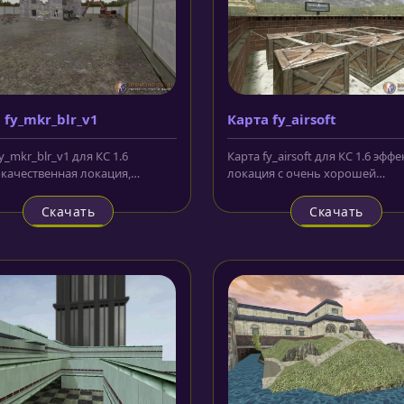
 fy_mkr_blr_v1
Карта fy_airsoft
y_mkr_blr_v1 для КС 1.6
Карта fy_airsoft для КС 1.6 эфф
качественная локация,
локация с очень хорошей
я отправляет игроков и
прорисовкой, довольно интере
 в...
Скачать
Скачать