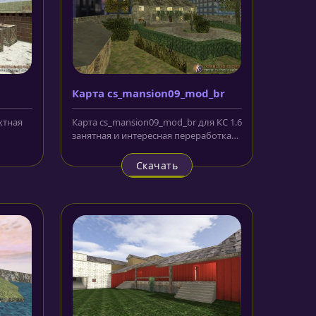
Карта cs_mansion09_mod_br
ектная
Карта cs_mansion09_mod_br для КС 1.6
занятная и интересная переработка
сной...
локаций из довольно большого...
Скачать