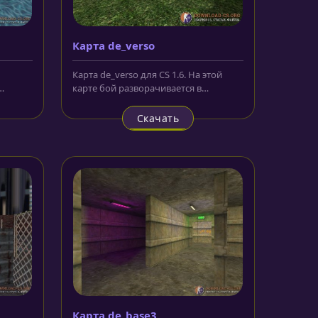
Карта de_verso
Карта de_verso для CS 1.6. На этой
карте бой разворачивается в
 и
складском комплексе. Внизу, в...
Скачать
Карта de_base3