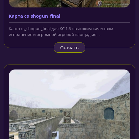
Карта cs_shogun_final
Карта cs_shogun_final для КС 1.6 с высоким качеством
исполнения и огромной игровой площадью....
Скачать