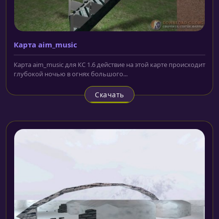
Карта aim_music
Карта aim_music для КС 1.6 действие на этой карте происходит
глубокой ночью в огнях большого...
Скачать