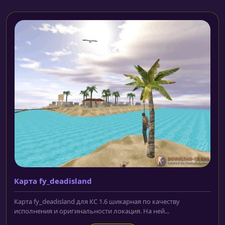
Карта fy_deadisland
Карта fy_deadisland для КС 1.6 шикарная по качеству
исполнения и оригинальности локация. На ней...