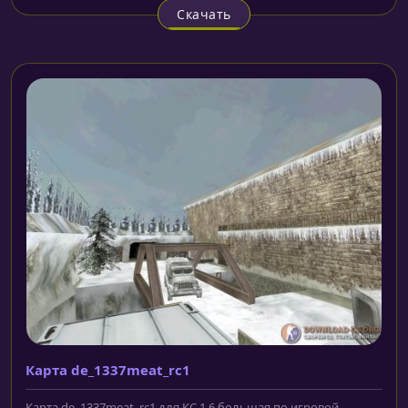
Скачать
Карта de_1337meat_rc1
Карта de_1337meat_rc1 для КС 1.6 большая по игровой