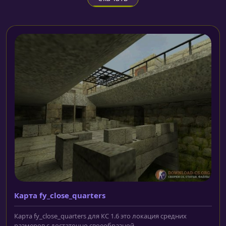
Карта fy_close_quarters
Карта fy_close_quarters для КС 1.6 это локация средних
размеров с достаточно своеобразной...