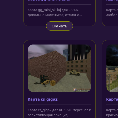
Карта gg_mini_skilluj для CS 1.6.
Карта d
Довольно маленькая, отлично
любопы
сбалансированная карта подарит...
фоном 
Скачать
Карта cs_giga2
Карта
Карта cs_giga2 для КС 1.6 интересная и
Карта 
впечатляющая локация,
красива