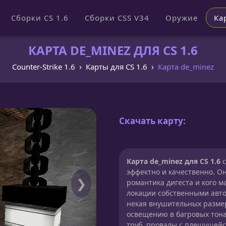
Сборки CS 1.6
Сборки CSS V34
Оружие
Ка
КАРТА DE_MINEZ ДЛЯ CS 1.6
Counter-Strike 1.6
Карты для CS 1.6
Карта de_minez
Скачать карту:
Карта de_minez для CS 1.6
с
эффектно и качественно. Он
❯
романтика дигеста и кого м
локации собственными авт
некая внушительных размер
освещению в багровых тона
труб, провалы с плещущейся