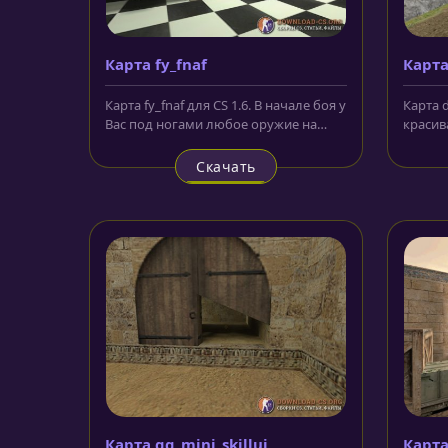
Карта fy_fnaf
Карта
Карта fy_fnaf для CS 1.6. В начале боя у
Карта d
Вас под ногами любое оружие на
красив
выбор. Карта оформлена в...
назван
Скачать
Карта gg_mini_skilluj
Карта