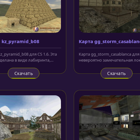
 kz_pyramid_b08
Карта gg_storm_casablan
z_pyramid_b08 для CS 1.6. Эта
Карта gg_storm_casablanca для 
сделана в виде лабиринта,
невероятно замечательная ло
оженного в пирамиде....
которую хочется...
Скачать
Скачать