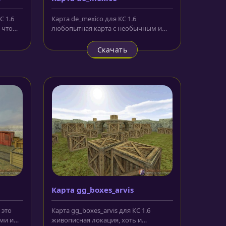
С 1.6
Карта de_mexico для КС 1.6
 что
любопытная карта с необычным и
е...
эффектным освещением желтоватого
цвета,...
Скачать
Карта gg_boxes_arvis
 это
Карта gg_boxes_arvis для КС 1.6
ми и
живописная локация, хоть и