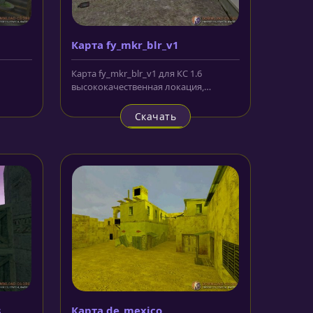
Карта fy_mkr_blr_v1
Карта fy_mkr_blr_v1 для КС 1.6
высококачественная локация,
которая отправляет игроков и
команды в...
Скачать
s
Карта de_mexico