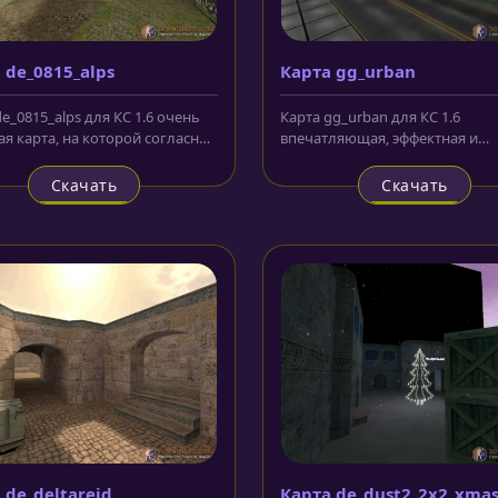
 de_0815_alps
Карта gg_urban
e_0815_alps для КС 1.6 очень
Карта gg_urban для КС 1.6
ая карта, на которой согласно
впечатляющая, эффектная и
ию изображается...
незабываемая локация с
собственными моделями....
Скачать
Скачать
 de_deltareid
Карта de_dust2_2x2_xma