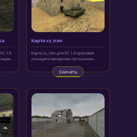
ca
Карта cs_iran
КС 1.6
Карта cs_iran для КС 1.6 красивая
кация,
локация в вечернем пустынном
пейзаже. Действие происходит, как и...
Скачать