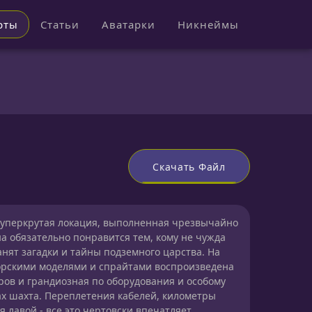
рты
Статьи
Аватарки
Никнеймы
Скачать Файл
уперкрутая локация, выполненная чрезвычайно
а обязательно понравится тем, кому не чужда
анят загадки и тайны подземного царства. На
орскими моделями и спрайтами воспроизведена
ов и грандиозная по оборудования и особому
х шахта. Переплетения кабелей, километры
 лавой - все это чертовски впечатляет.