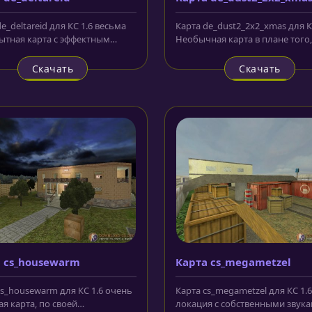
e_deltareid для КС 1.6 весьма
Карта de_dust2_2x2_xmas для К
тная карта с эффектным
Необычная карта в плане того,
в виде вечернего неба некой...
локации dust в зимнем антураж
Скачать
Скачать
 cs_housewarm
Карта cs_megametzel
cs_housewarm для КС 1.6 очень
Карта cs_megametzel для КС 1.6
я карта, по своей
локация с собственными звука