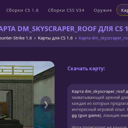
Сборки CS 1.6
Сборки CSS V34
Оружие
Ка
АРТА DM_SKYSCRAPER_ROOF ДЛЯ CS 1
ounter-Strike 1.6
Карты для CS 1.6
Карта dm_skyscraper_ro
Скачать карту:
Карта dm_skyscraper_roof д
захватывающей ареной для 
❯
каждая из которых предлага
интересный игровой опыт. 
gg (gun game)
, локация им
Игра происходит на крыше 