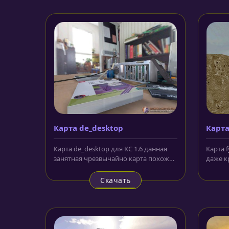
Карта de_desktop
Карта
Карта de_desktop для КС 1.6 данная
Карта f
занятная чрезвычайно карта похожа
даже к
на локации rats, но здесь...
первог
Скачать