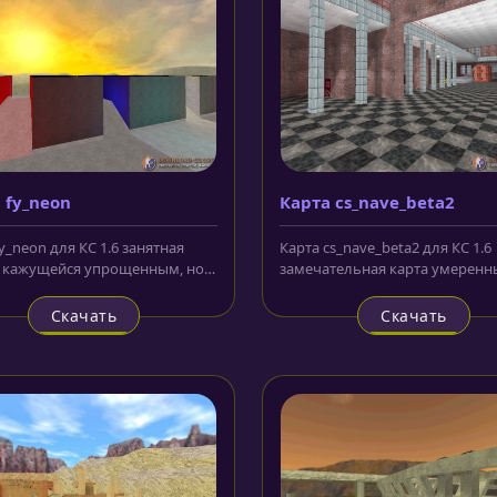
 fy_neon
Карта cs_nave_beta2
y_neon для КС 1.6 занятная
Карта cs_nave_beta2 для КС 1.6
с кажущейся упрощенным, но
замечательная карта умеренн
 с тем оригинальным и...
размеров, но на которой впол
можно с...
Скачать
Скачать