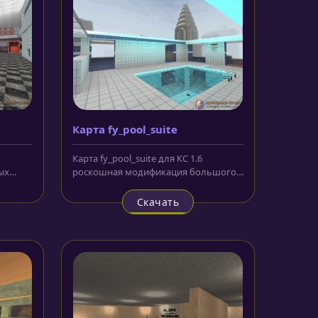
Карта fy_pool_suite
Карта fy_pool_suite для КС 1.6
ых
роскошная модификация большого
не
семейства карт, на которых
сражение...
Скачать