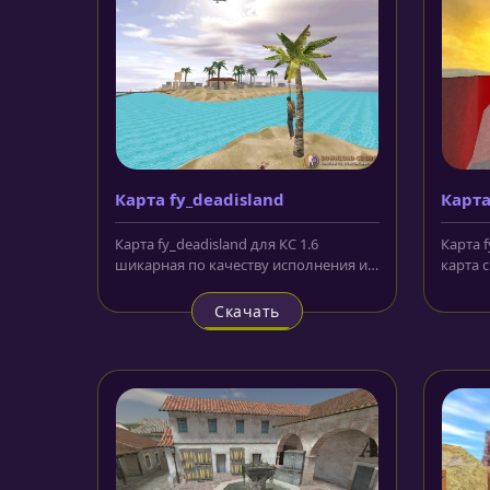
Карта fy_deadisland
Карта
Карта fy_deadisland для КС 1.6
Карта f
шикарная по качеству исполнения и
карта 
оригинальности локация. На ней...
вместе
Скачать