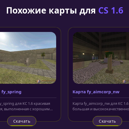
Похожие карты для
CS 1.6
 fy_spring
Карта fy_aimcorp_nw
y_spring для КС 1.6 красивая
Карта fy_aimcorp_nw для КС 1.6
я, выполненная с хорошим
большая и высококачественн
 и оригинальными...
выполненная локация с
собственными...
Скачать
Скачать