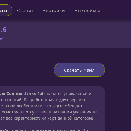
рты
Статьи
Аватарки
Никнеймы
.6
of
Скачать Файл
ля Counter-Strike 1.6
является уникальной и
сражений. Разработанная в двух версиях,
ет свои особенности, эта карта обещает
Несмотря на отсутствие в названии указания на
еет все характеристики карт данной категории.
небоскреба в современном мегаполисе. Это