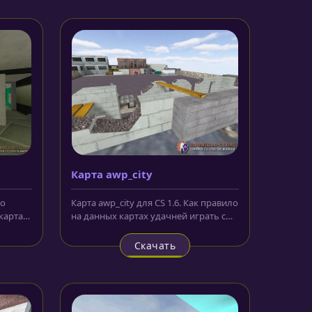
Карта awp_city
но
Карта awp_city для CS 1.6. Как правило
карта,
на данных картах удачней играть с
...
винтовкой awp. На карте...
Скачать