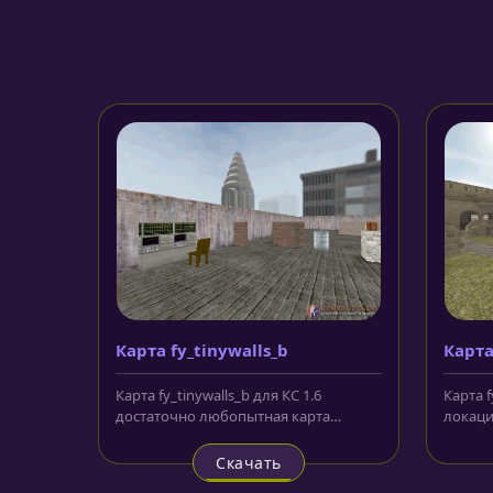
Карта fy_tinywalls_b
Карта
Карта fy_tinywalls_b для КС 1.6
Карта f
достаточно любопытная карта
локаци
средних размеров. События
вкусом
ожесточенного...
Скачать