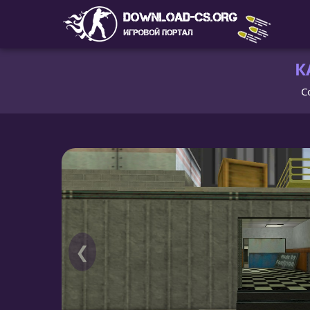
К
C
❮