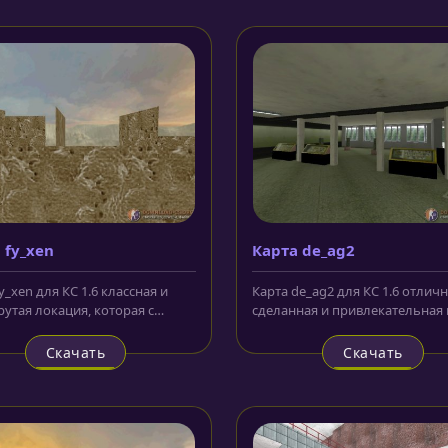
 fy_xen
Карта de_ag2
y_xen для КС 1.6 классная и
Карта de_ag2 для КС 1.6 отлич
рутая локация, которая с
сделанная и привлекательная 
о взгляда может показаться...
особенно тем обстоятельством,
Скачать
Скачать