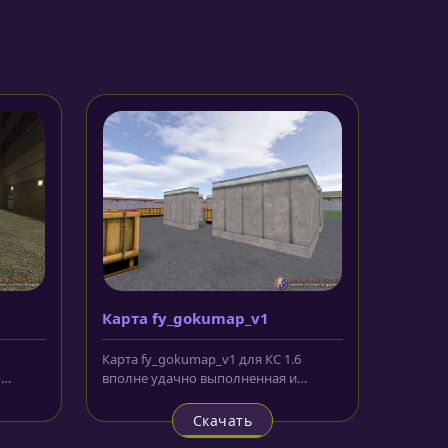
Карта fy_gokumap_v1
Карта fy_gokumap_v1 для КС 1.6
о
вполне удачно выполненная и
сконфигурированная локация,
которая...
Скачать