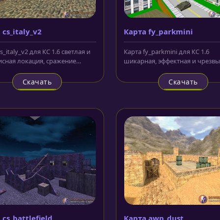
 cs_italy_v2
Карта fy_parkmini
s_italy_v2 для КС 1.6 светлая и
Карта fy_parkmini для КС 1.6
сная локация, сражение
шикарная, эффектная и чрезв
террористами и отрядом...
необычная локация с собствен
Скачать
Скачать
 cs_battlefield
Карта awp_dust