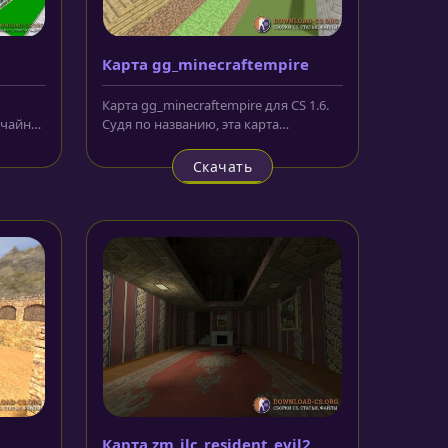
Карта gg_minecraftempire
Карта gg_minecraftempire для CS 1.6.
ычайно
Судя по названию, эта карта
ными...
выполнена в стиле всем известной...
Скачать
Карта zm_ilc_resident_evil2