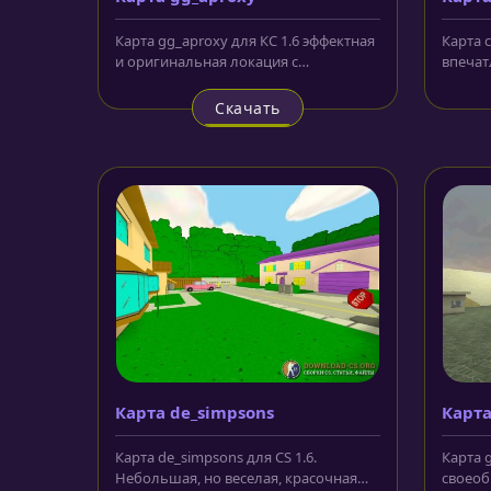
Карта gg_aproxy для КС 1.6 эффектная
Карта c
и оригинальная локация с
впечат
собственными текстурами и
локаци
достаточно...
Скачать
Карта de_simpsons
Карта
Карта de_simpsons для CS 1.6.
Карта g
Небольшая, но веселая, красочная
своеоб