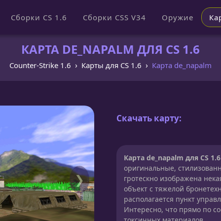
Сборки CS 1.6
Сборки CSS V34
Оружие
Ка
КАРТА DE_NAPALM ДЛЯ CS 1.6
Counter-Strike 1.6
Карты для CS 1.6
Карта de_napalm
Скачать карту:
Карта de_napalm для CS 1.6
оригинальные, стилизованн
❯
гротескно изображена нека
объект с тяжелой бронетех
располагается пункт управ
Интересно, что прямо по с
токсичных материалов.