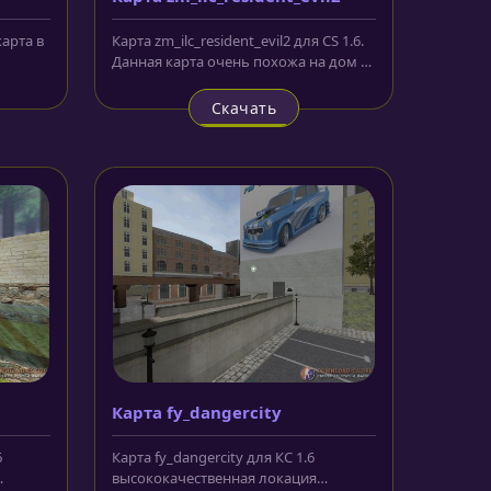
карта в
Карта zm_ilc_resident_evil2 для CS 1.6.
Данная карта очень похожа на дом из
игры Resident Evil....
Скачать
Карта fy_dangercity
6
Карта fy_dangercity для КС 1.6
высококачественная локация