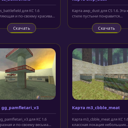
s_battlefield для КС 1.6
Карта awp_dust для CS 1.6. Эта 
ляющая и по-своему красивая
стиле пустыни понравится
я, на которой драматические...
любителям пострелять из
снайперской...
Скачать
Скачать
 gg_pamfletari_v3
Карта m3_cbble_meat
g_pamfletari_v3 для КС 1.6
Карта m3_cbble_meat для КС 1.
разная и по-своему весьма
классная локация небольших