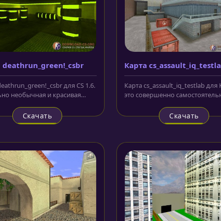
 deathrun_green!_csbr
Карта cs_assault_iq_testl
eathrun_green!_csbr для CS 1.6.
Карта cs_assault_iq_testlab для 
но необычная и красивая
это совершенно самостоятель
 своей зелено-кислотной...
локация, выполненная по...
Скачать
Скачать