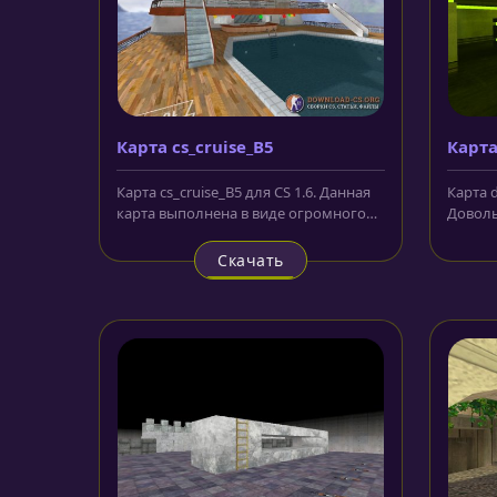
Карта cs_сruise_B5
Карта
Карта cs_сruise_B5 для CS 1.6. Данная
Карта d
карта выполнена в виде огромного
Доволь
круизного лайнера. Карта...
карта в
Скачать