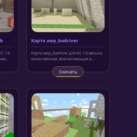
ab
Карта awp_badriver
КС 1.6
Карта awp_badriver для КС 1.6 весьма
ная
качественная, впечатляющая и
светлая локация с достаточно...
Скачать