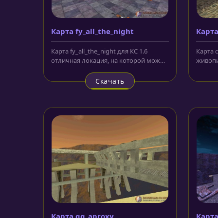
Карта fy_all_the_night
Карта
Карта fy_all_the_night для КС 1.6
Карта c
отличная локация, на которой можно
живопи
хорошо потренироваться, а...
между 
Скачать
Карта gg_aproxy
Карта