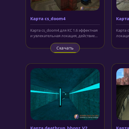
Карта cs_doom4
Карта
Карта cs_doom4 для КС 1.6 эффектная
Карта d
и увлекательная локация, действие
локаци
на которой развивается среди...
проти
неприят
Скачать
Карта deathrun_bhopz_V2
Карта