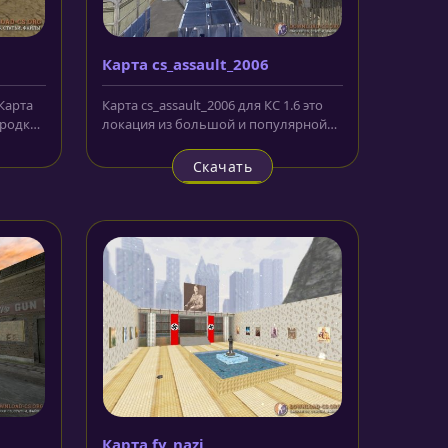
Карта cs_assault_2006
 Карта
Карта cs_assault_2006 для КС 1.6 это
ородка
локация из большой и популярной
серии assault. Она...
Скачать
Карта fy_nazi