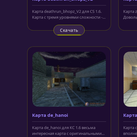
Карта deathrun_bhopz_V2 для CS 1.6.
Карта z
Карта с тремя уровнями сложности -
Доволь
легкий-EZ,...
неболь
Скачать
Карта de_hanoi
Карта
Карта de_hanoi для КС 1.6 весьма
Карта c
интересная карта с оригинальными
вполне