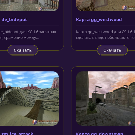
 de_bidepot
Карта gg_westwood
e_bidepot для КС 1.6 занятная
Карта gg_westwood для CS 1.6.
я, сражение между
сделана в виде небольшого г
востоящими командами
в стиле дикого запада. Эта...
елей...
Скачать
Скачать
 zm_ice_attack
Карта gg_downtown