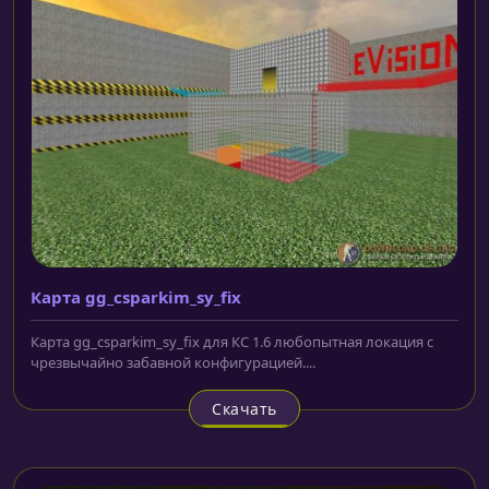
Карта gg_csparkim_sy_fix
Карта gg_csparkim_sy_fix для КС 1.6 любопытная локация с
чрезвычайно забавной конфигурацией....
Скачать