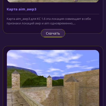
Карта aim_awp3
Карта aim_awp3 для КС 1.6 эта локация совмещает в себе
признаки локаций awp и aim одновременно,...
Скачать