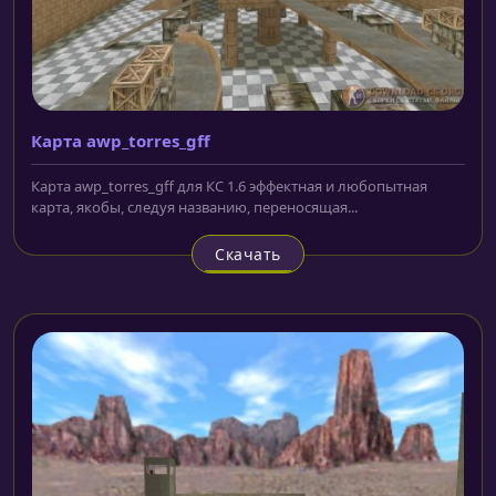
Карта awp_torres_gff
Карта awp_torres_gff для КС 1.6 эффектная и любопытная
карта, якобы, следуя названию, переносящая...
Скачать