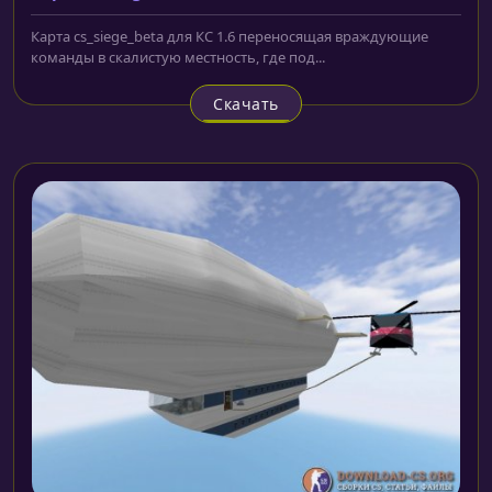
Карта cs_siege_beta для КС 1.6 переносящая враждующие
команды в скалистую местность, где под...
Скачать