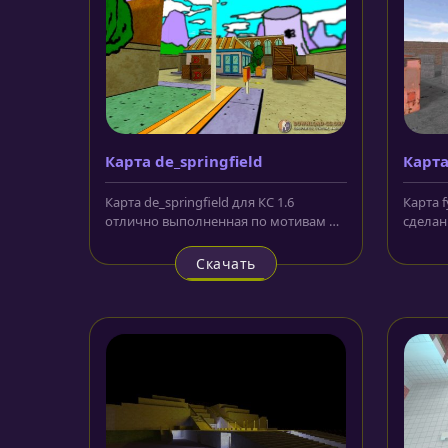
Карта de_springfield
Карта
Карта de_springfield для КС 1.6
Карта f
отлично выполненная по мотивам и
сделан
в стиле знаменитого...
и их к
Скачать