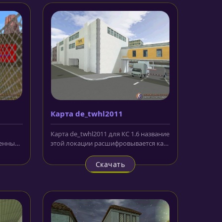
Карта de_twhl2011
Карта de_twhl2011 для КС 1.6 название
ченных
этой локации расшифровывается как
о
The Whole Half-Life, а...
Скачать