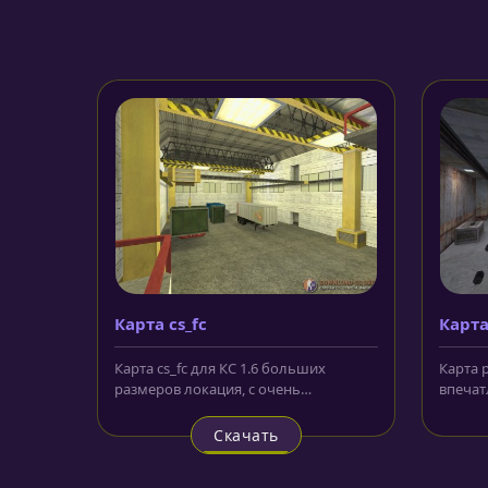
Карта cs_fc
Карта
Карта cs_fc для КС 1.6 больших
Карта p
размеров локация, с очень
впечат
качественной прорисовкой,
мрачны
интересным...
Скачать