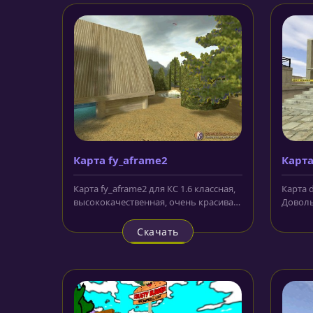
Карта fy_aframe2
Карта
Карта fy_aframe2 для КС 1.6 классная,
Карта d
высококачественная, очень красивая
Доволь
локация. Используются...
карта в
Скачать