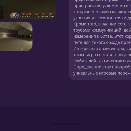
пространство усложняется
которые местами складиров
укрытия и сложные точки дл
Кроме того, в здании есть 
трубами коммуникаций, доб
измерения к битве. Этот ко
путь для тихого обхода про
Интересная архитектура, с
также игра света и тени де
любителей тактических и ди
Определенно стоит попробо
уникальные игровые переж
Сборка для карт
Установка карты