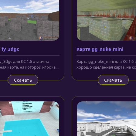
 fy_3dgc
Карта gg_nuke_mini
y_3dgc для КС 1.6 отлично
Карта gg_nuke_mini для КС 1.6
ная карта, на которой игрокам
хорошо сделанная карта, на к
омандам предоставляется...
сражение происходит внутри...
Скачать
Скачать