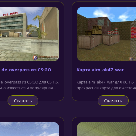
 de_overpass из CS:GO
Карта aim_ak47_war
e_overpass из CS:GO для CS 1.6.
Карта aim_ak47_war для КС 1.6
но известная и популярная
прекрасная карта для ожесто
 КС:ГО, поэтому ее...
и кровопролитных сражений с
своими...
Скачать
Скачать