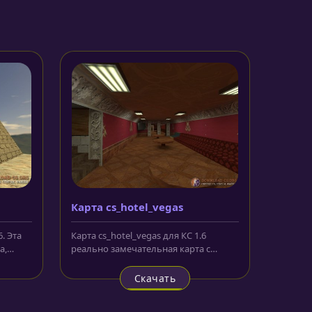
Карта cs_hotel_vegas
. Эта
Карта cs_hotel_vegas для КС 1.6
а,
реально замечательная карта с
.
превосходным и качественным...
Скачать