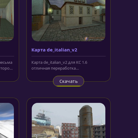
Карта de_italian_v2
 весьма
Карта de_italian_v2 для КС 1.6
оторой
отличная переработка
первоначального варианта карты с
подобным...
Скачать