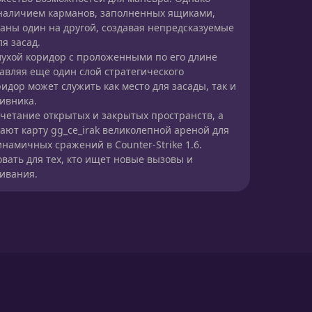
 наличием карманов, заполненных ящиками,
аны один на другой, создавая непредсказуемые
я засад.
глухой коридор с проложенными по его длине
авляя еще один слой стратегического
ридор может служить как место для засады, так и
тивника.
очетание открытых и закрытых пространств, а
лают карту gg_ce_irak великолепной ареной для
намичных сражений в Counter-Strike 1.6.
вать для тех, кто ищет новые вызовы и
ивания.