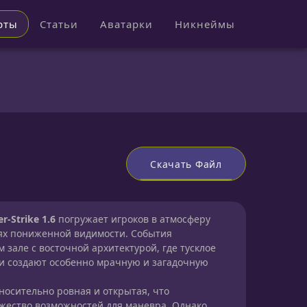
рты
Статьи
Аватарки
Никнеймы
Скачать Файл
r-Strike 1.6
погружает игроков в атмосферу
ях пониженной видимости. События
зале с восточной архитектурой, где тусклое
и создают особенно мрачную и загадочную
носительно ровная и открытая, что
жество возможностей для маневра. Однако