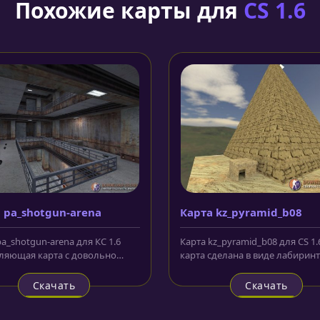
Похожие карты для
CS 1.6
 pa_shotgun-arena
Карта kz_pyramid_b08
a_shotgun-arena для КС 1.6
Карта kz_pyramid_b08 для CS 1.6
ляющая карта с довольно
карта сделана в виде лабиринт
м оформлением, поскольку...
расположенного в пирамиде...
Скачать
Скачать