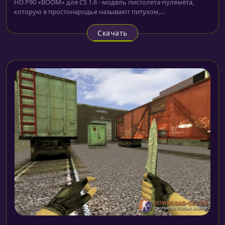
HD P90 «BOOM» для CS 1.6 - модель пистолета-пулемёта,
которую в простонародье называют питухом,...
Скачать