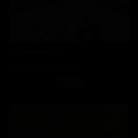
Glock «Ядерный сад»
Модель Glock «Ядерный сад» для CS 1.6 исполнена в ярко-
зелёном цвете. На фоне всего этого...
Скачать