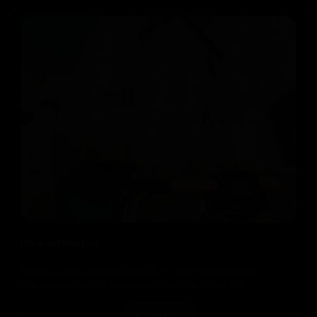
Нож «Лопата»
Модель ножа «Лопата» для CS 1.6 - это точная копия
саперской лопаты с деревянной ручкой и чёрным...
Скачать