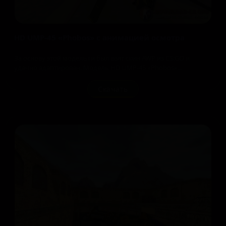
HD UMP-45 «Phobos» с анимацией осмотра
За основу этой модельки был взят скин AWP из CS:GO и
удачно адаптирован. Модель HD UMP-45 «Phobos»...
Скачать