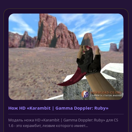
Нож HD «Karambit | Gamma Doppler: Ruby»
Модель ножа HD «Karambit | Gamma Doppler: Ruby» для CS
1.6 - это керамбит, лезвие которого имеет...