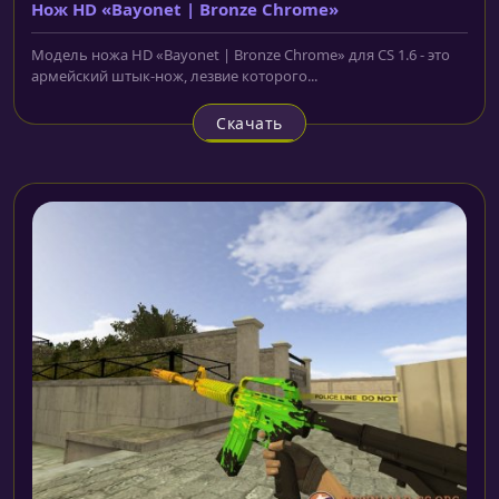
Нож HD «Bayonet | Bronze Chrome»
Модель ножа HD «Bayonet | Bronze Chrome» для CS 1.6 - это
армейский штык-нож, лезвие которого...
Скачать