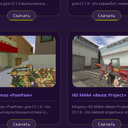
а для CS 1.6 выполнена в
для CS 1.6 - это керамбит, лезв
стическом стиле. Корпус...
которого окрашено серебрянко
Скачать
Скачать
amas «PawPaw»
HD M4A4 «Beast Project»
as «PawPaw» для CS 1.6 - это
Модель HD M4A4 «Beast Projec
ые мультяшные котики и
CS 1.6 - это свежая моделька, 
 звери, которые порадуют
скопирована из CS:GO....
Скачать
Скачать