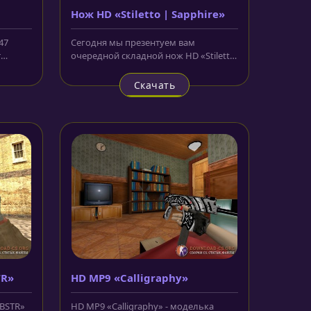
Нож HD «Stiletto | Sapphire»
47
Сегодня мы презентуем вам
т
очередной складной нож HD «Stiletto
усе....
| Sapphire» для CS 1.6. Лезвие и...
Скачать
TR»
HD MP9 «Calligraphy»
ABSTR»
HD MP9 «Calligraphy» - моделька