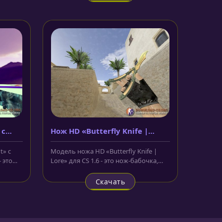
 с
Нож HD «Butterfly Knife |
Lore»
t» с
Модель ножа HD «Butterfly Knife |
 это
Lore» для CS 1.6 - это нож-бабочка,
..
лезвие которого окрашено в...
Скачать