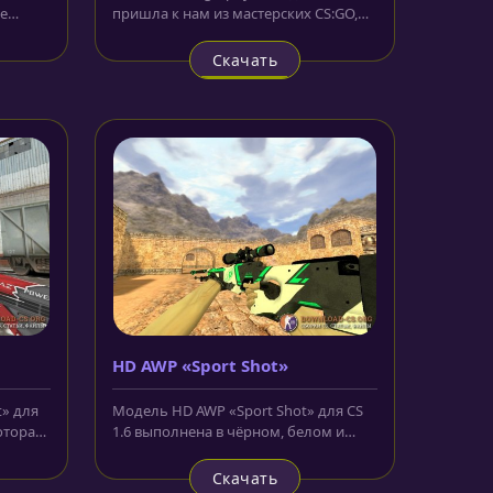
ие
пришла к нам из мастерских CS:GO,
й и...
где сыскала огромную
популярность...
Скачать
HD AWP «Sport Shot»
t» для
Модель HD AWP «Sport Shot» для CS
которая
1.6 выполнена в чёрном, белом и
зелёном цветах. На центральной...
Скачать