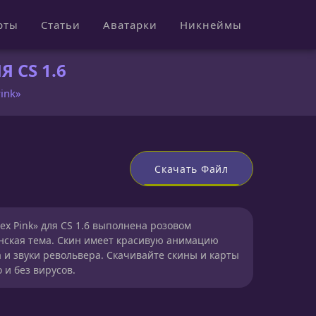
рты
Статьи
Аватарки
Никнеймы
 CS 1.6
Pink»
Скачать Файл
tex Pink» для CS 1.6 выполнена розовом
енская тема. Скин имеет красивую анимацию
 и звуки револьвера. Скачивайте скины и карты
 и без вирусов.