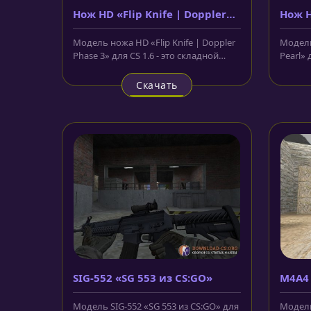
Нож HD «Flip Knife | Doppler
Нож H
Phase 3»
Pearl
Модель ножа HD «Flip Knife | Doppler
Модель 
Phase 3» для CS 1.6 - это складной
Pearl» 
нож, лезвие которого...
чёрным 
Скачать
SIG-552 «SG 553 из CS:GO»
M4A4 
осмо
Модель SIG-552 «SG 553 из CS:GO» для
Модель