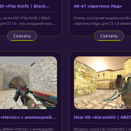
D «Flip Knife | Black
AK-47 «Арктика Лед»
»
ножа HD «Flip Knife | Black
Очень холодная моделька AK-
для CS 1.6 - это складной нож, с
«Арктика Лед» для CS 1.6 имее
лезвие. Скин...
рисунок айсберга на своём корп
Скачать
Скачать
«Heroic» с анимацией
Нож HD «Karambit | ABS
тра
 M4A4 «Heroic» с анимацией
Модель ножа HD «Karambit | 