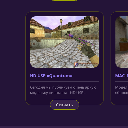
HD USP «Quantum»
MAC-
ябло
Сегодня мы публикуем очень яркую
Модель
модельку пистолета - HD USP
яблоко»
«Quantum» для CS 1.6. За основу
интере
был...
CS:GO...
Скачать