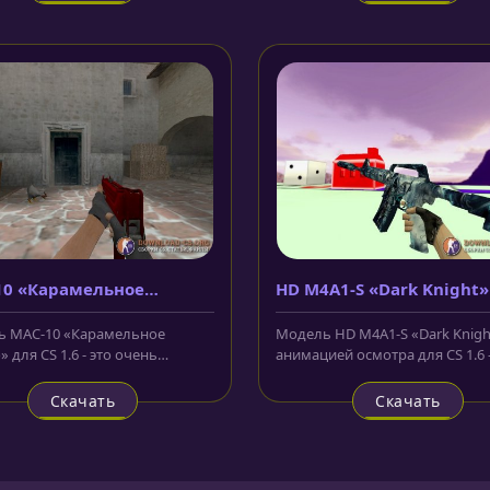
10 «Карамельное
HD M4A1-S «Dark Knight»
ко»
анимацией осмотра
 MAC-10 «Карамельное
Модель HD M4A1-S «Dark Knigh
 для CS 1.6 - это очень
анимацией осмотра для CS 1.6 -
сная моделька из мастерских
новинка на сегодняшний день..
.
Скачать
Скачать