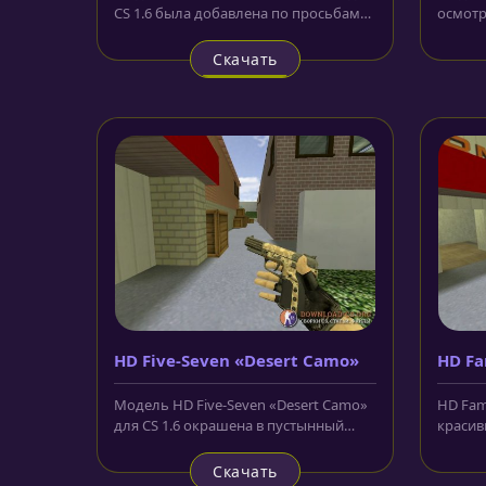
CS 1.6 была добавлена по просьбам
осмотр
многих наших гостей....
футури
Скачать
HD Five-Seven «Desert Camo»
HD F
Модель HD Five-Seven «Desert Camo»
HD Fam
для CS 1.6 окрашена в пустынный
красив
камуфляж. На рукоятке можно...
другие
нас...
Скачать