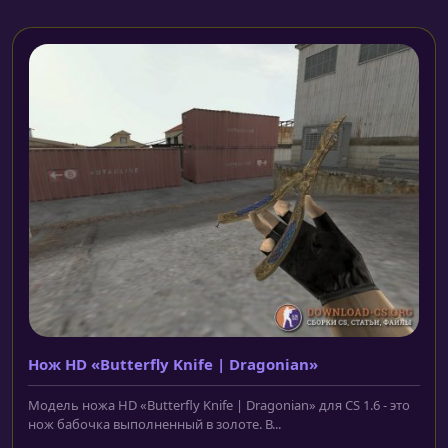
Нож HD «Butterfly Knife | Dragonian»
Модель ножа HD «Butterfly Knife | Dragonian» для CS 1.6 - это
нож бабочка выполненный в золоте. В...