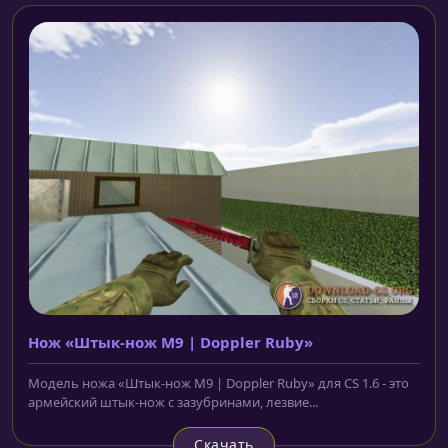
Нож «Штык-нож M9 | Doppler Ruby»
Модель ножа «Штык-нож M9 | Doppler Ruby» для CS 1.6 - это
армейский штык-нож с зазубринами, лезвие...
Скачать