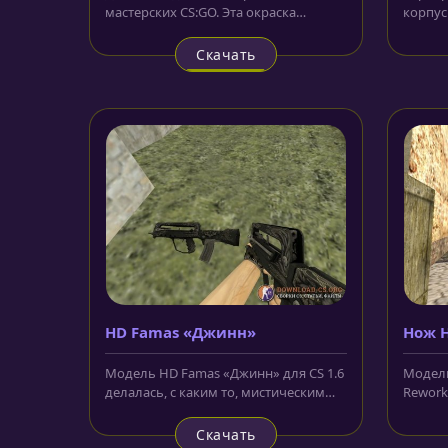
мастерских CS:GO. Эта окраска
корпус
характерна для автомата
1.6 ук
калашникова, но...
Скачать
HD Famas «Джинн»
Нож H
Rewor
Модель HD Famas «Джинн» для CS 1.6
Модель
делалась, с каким то, мистическим
Reworke
подтекстом. Очень странные на...
переде
Скачать