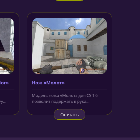
lor»
Нож «Молот»
Модель ножа «Молот» для CS 1.6
vy
позволит подержать в рука
в...
огромный молот викингов. Теперь
крушить...
Скачать