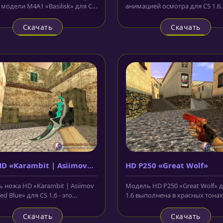
 модели M4A1 «Basilisk» для CS
анимацией осмотра для CS 1.6
рашен выгравированным...
выполнена в голубом и красн
цвете....
Скачать
Скачать
D «Karambit | Asiimov
HD P250 «Great Wolf»
ked Blue»
 ножа HD «Karambit | Asiimov
Модель HD P250 «Great Wolf» д
d Blue» для CS 1.6 - это
1.6 выполнена в красных тонах,
лка знаменитой коллекции,...
рукоятке изображение волка...
Скачать
Скачать