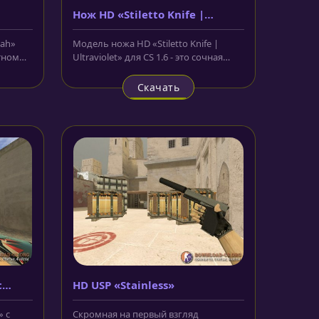
Нож HD «Stiletto Knife |
Ultraviolet»
tah»
Модель ножа HD «Stiletto Knife |
тном
Ultraviolet» для CS 1.6 - это сочная
новинка в нашем арсенале,...
Скачать
с
HD USP «Stainless»
» с
Скромная на первый взгляд