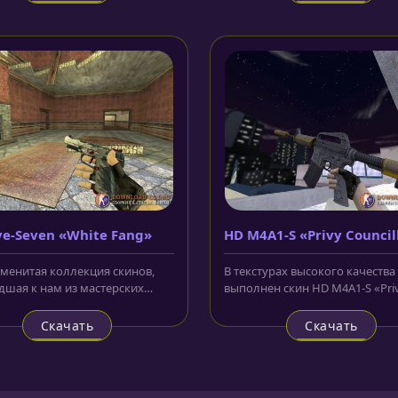
ve-Seven «White Fang»
HD M4A1-S «Privy Council
аменитая коллекция скинов,
В текстурах высокого качества
шая к нам из мастерских
выполнен скин HD M4A1-S «Pri
не один раз появлялась в...
Councillor» для CS 1.6. Винтовка 
Скачать
Скачать