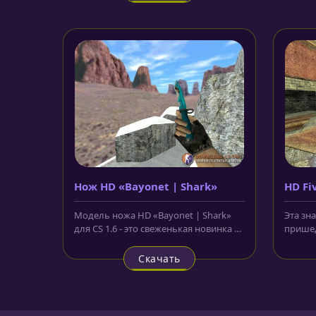
Нож HD «Bayonet | Shark»
HD Fi
Модель ножа HD «Bayonet | Shark»
Эта зн
для CS 1.6 - это свеженькая новинка в
пришед
нашем арсенале, которую мы с...
CS:GO, 
Скачать