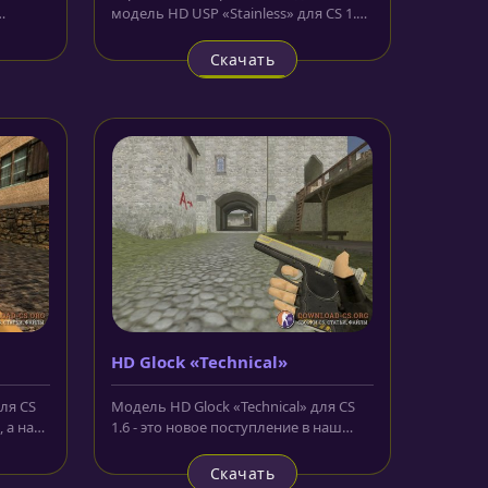
модель HD USP «Stainless» для CS 1.6
ом
выглядит не хуже своих сородичей....
Скачать
HD Glock «Technical»
ля CS
Модель HD Glock «Technical» для CS
 а на
1.6 - это новое поступление в наш
арсенал и мы надеемся что вы...
Скачать