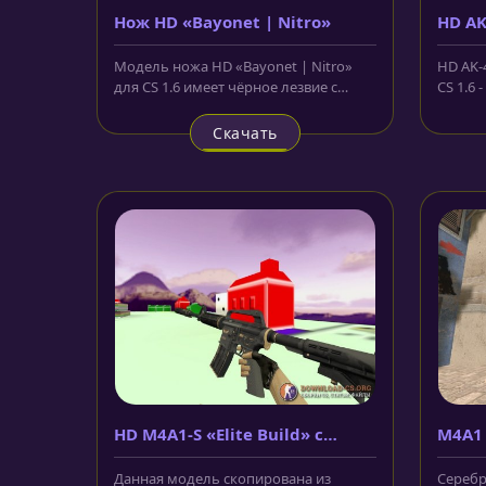
Нож HD «Bayonet | Nitro»
HD AK
накл
Модель ножа HD «Bayonet | Nitro»
HD AK-
для CS 1.6 имеет чёрное лезвие с
CS 1.6 
различными зазубринами и...
Калашн
Скачать
HD M4A1-S «Elite Build» с
M4A1 
анимацией осмотра
Данная модель скопирована из
Серебр