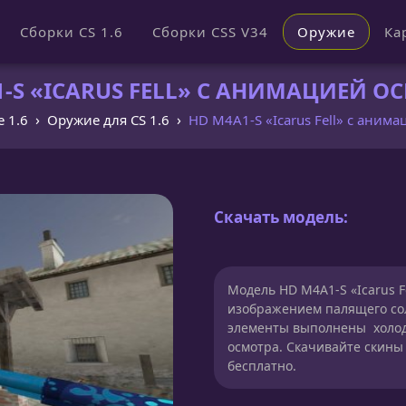
Сборки CS 1.6
Сборки CSS V34
Оружие
Ка
-S «ICARUS FELL» С АНИМАЦИЕЙ ОСМ
e 1.6
Оружие для CS 1.6
HD M4A1-S «Icarus Fell» с аним
Скачать модель:
Модель HD M4A1-S «Icarus F
изображением палящего сол
элементы выполнены холодн
осмотра. Скачивайте скины
бесплатно.