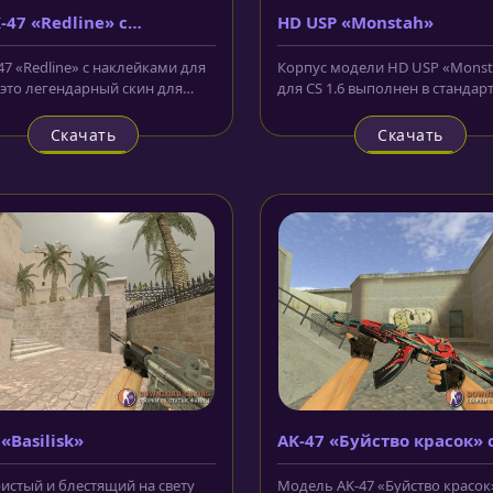
-47 «Redline» с
HD USP «Monstah»
ейками
47 «Redline» с наклейками для
Корпус модели HD USP «Mons
- это легендарный скин для
для CS 1.6 выполнен в стандар
икова из CS:GO, который...
цвете, а поверх всего этого...
Скачать
Скачать
«Basilisk»
AK-47 «Буйство красок» 
анимацией осмотра
истый и блестящий на свету
Модель AK-47 «Буйство красок