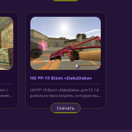
HD PP-19 Bizon «DakaDaka»
x» с
HD PP-19 Bizon «DakaDaka» для CS 1.6 -
 имеет
довольно ярка модель, которую мы
ой...
публикуем для вас дорогие...
Скачать