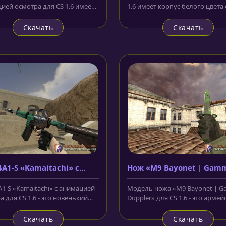
ией осмотра для CS 1.6 имеет
1.6 имеет корпус белого цвета 
синего цвета, на котором...
нанесенными на него...
Скачать
Скачать
A1-S «Kamaitachi» с
Нож «M9 Bayonet | Gam
ацией осмотра
Doppler»
1-S «Kamaitachi» с анимацией
Модель ножа «M9 Bayonet | 
 для CS 1.6 - это новенький
Doppler» для CS 1.6 - это армей
я винтовки...
нож, лезвие которого окрашено
Скачать
Скачать