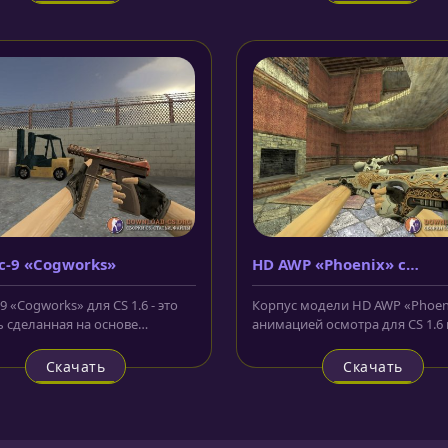
c-9 «Cogworks»
HD AWP «Phoenix» с
анимацией осмотра
9 «Cogworks» для CS 1.6 - это
Корпус модели HD AWP «Phoeni
 сделанная на основе
анимацией осмотра для CS 1.6
ета который вы можете...
белый цвет и украшен золотист
Скачать
Скачать