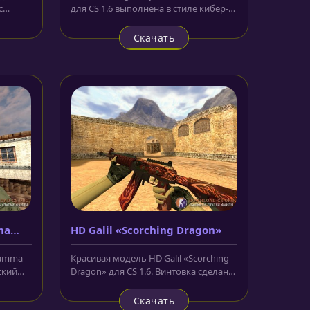
с
для CS 1.6 выполнена в стиле кибер-
панк. Корпус представлен нам...
Скачать
ma
HD Galil «Scorching Dragon»
Gamma
Красивая модель HD Galil «Scorching
ский
Dragon» для CS 1.6. Винтовка сделана
 в...
в бардовом цвете, с яркими...
Скачать