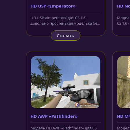
HD USP «Imperator»
HD No
HD USP «Imperator» для CS 1.6 -
Модель
довольно простенькая моделька без
CS 1.6 
особых узоров. Отметить можно...
смотрит
Скачать
HD AWP «Pathfinder»
HD M4
аним
Модель HD AWP «Pathfinder» для CS
Модель