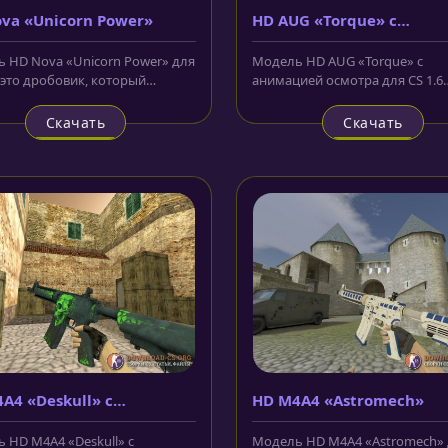
va «Unicorn Power»
HD AUG «Torque» с
анимацией осмотра
 HD Nova «Unicorn Power» для
Модель HD AUG «Torque» с
- это дробовик, который
анимацией осмотра для CS 1.6
ся очень забавно, ведь на...
выполнена в строгом стиле, в 
чёрном...
Скачать
Скачать
A4 «Deskull» с
HD M4A4 «Astromech»
ацией осмотра
 HD M4A4 «Deskull» с
Модель HD M4A4 «Astromech» 