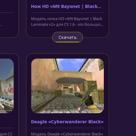
Нож HD «M9 Bayonet | Black
Laminate v2»
Модель ножа HD «M9 Bayonet | Black
Laminate v2» для CS 1.6 - это большой
сером и
армейский нож с чёрным...
Скачать
Deagle «Cyberwanderer Black»
для CS
Модель Deagle «Cyberwanderer Black»