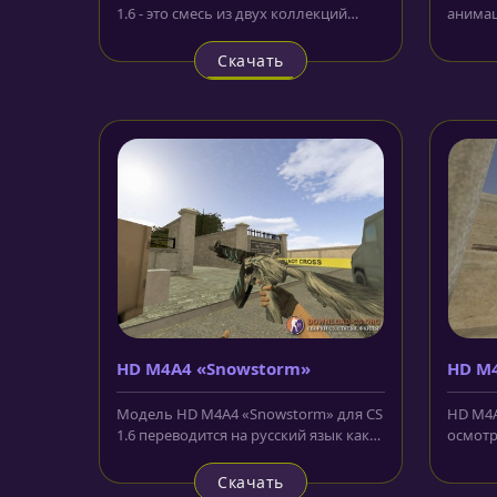
1.6 - это смесь из двух коллекций
анимац
перекочевавших к нам из CS:GO....
корпус 
Скачать
HD M4A4 «Snowstorm»
HD M4
аним
Модель HD M4A4 «Snowstorm» для CS
HD M4A
1.6 переводится на русский язык как
осмотра
снежная буря. Моделька...
скин дл
Скачать