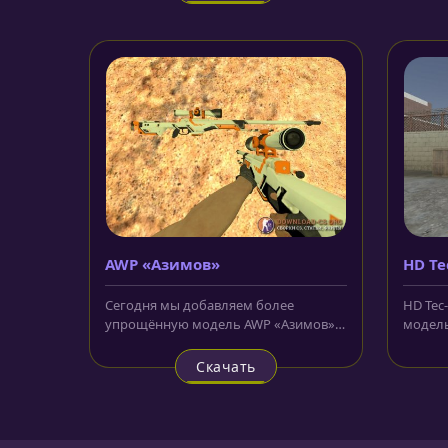
AWP «Азимов»
HD Te
Сегодня мы добавляем более
HD Tec-
упрощённую модель AWP «Азимов»
модель
для CS 1.6, которая не имеет
пистол
анимации...
Скачать