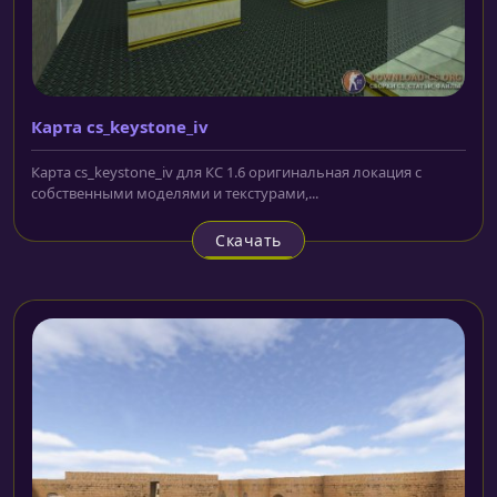
Карта cs_keystone_iv
Карта cs_keystone_iv для КС 1.6 оригинальная локация с
собственными моделями и текстурами,...
Скачать