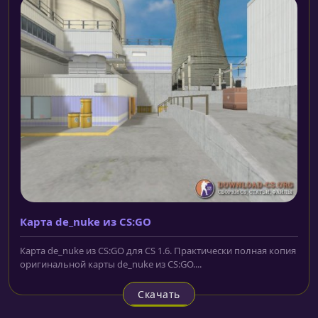
Карта de_nuke из CS:GO
Карта de_nuke из CS:GO для CS 1.6. Практически полная копия
оригинальной карты de_nuke из CS:GO....
Скачать