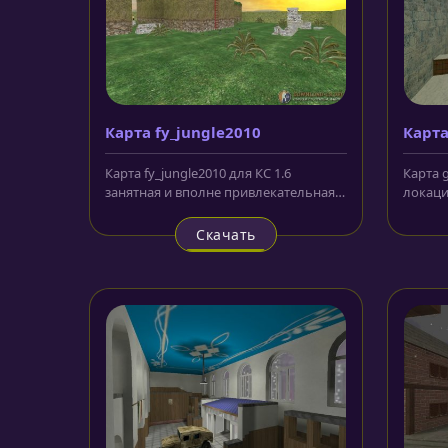
Карта fy_jungle2010
Карта
Карта fy_jungle2010 для КС 1.6
Карта g
занятная и вполне привлекательная
локаци
локация, на которой представлена...
находя
Скачать