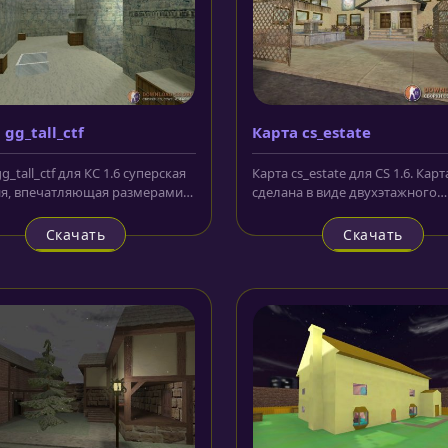
 gg_tall_ctf
Карта cs_estate
g_tall_ctf для КС 1.6 суперская
Карта cs_estate для CS 1.6. Карт
я, впечатляющая размерами
сделана в виде двухэтажного
щихся на ней...
офисного помещения, по всей..
Скачать
Скачать