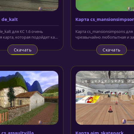
 de_kalt
Карта cs_mansionsimpso
e_kalt для КС 1.6 очень
Карта cs_mansionsimpsons для 
я карта, которая подойдет как
чрезвычайно любопытная и з
лучше для тех, кто любит...
локация, оригинальная...
Скачать
Скачать
cs_assaultvilla
Карта aim_skatepark