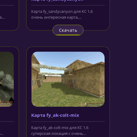
Карта fy_sandycanyon для КС 1.6
в
очень интересная карта,
.
гарантирующая разнообразие в ходе
боевых...
Скачать
Карта fy_ak-colt-mix
Карта fy_ak-colt-mix для КС 1.6
в
суперская локация с очень