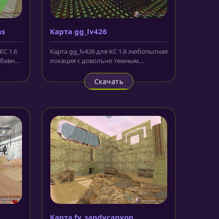
ns
Карта gg_lv426
КС 1.6
Карта gg_lv426 для КС 1.6 любопытная
абавная
локация с довольно темным
оформлением. Это обусловлено
тем,...
Скачать
Карта fy_sandycanyon