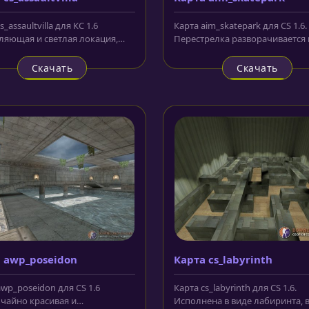
s_assaultvilla для КС 1.6
Карта aim_skatepark для CS 1.6.
ляющая и светлая локация,
Перестрелка разворачивается 
сящая игроков и...
закрытом скейт-парке. Весьма..
Скачать
Скачать
 awp_poseidon
Карта cs_labyrinth
awp_poseidon для CS 1.6
Карта cs_labyrinth для CS 1.6.
чайно красивая и
Исполнена в виде лабиринта, 