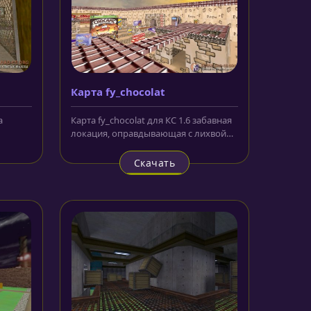
Карта fy_chocolat
а
Карта fy_chocolat для КС 1.6 забавная
локация, оправдывающая с лихвой
.
свое название. Оформление,...
Скачать