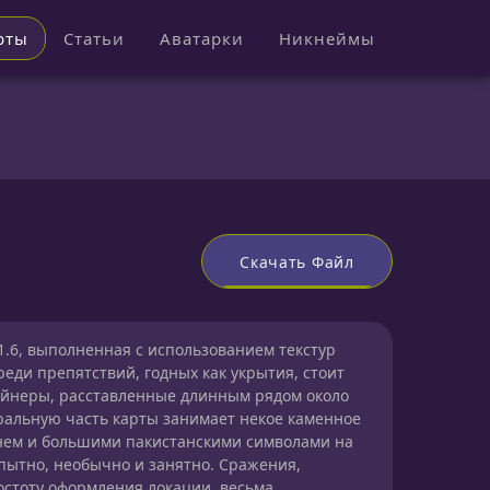
рты
Статьи
Аватарки
Никнеймы
Скачать Файл
 1.6, выполненная с использованием текстур
Среди препятствий, годных как укрытия, стоит
ейнеры, расставленные длинным рядом около
ральную часть карты занимает некое каменное
нем и большими пакистанскими символами на
опытно, необычно и занятно. Сражения,
стоту оформления локации, весьма