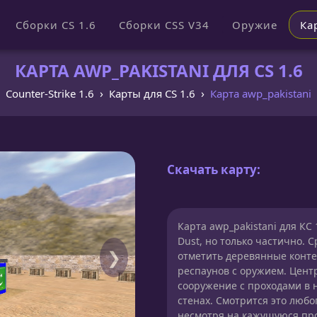
Сборки CS 1.6
Сборки CSS V34
Оружие
Ка
КАРТА AWP_PAKISTANI ДЛЯ CS 1.6
Counter-Strike 1.6
Карты для CS 1.6
Карта awp_pakistani
Скачать карту:
Карта awp_pakistani для КС
Dust, но только частично. 
❯
отметить деревянные конт
респаунов с оружием. Цент
сооружение с проходами в 
стенах. Смотрится это люб
несмотря на кажущуюся про