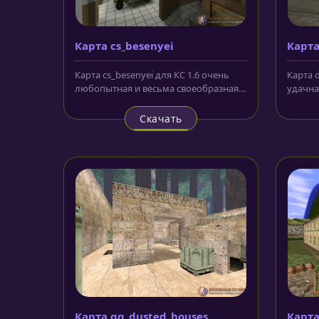
Карта cs_besenyei
Карта
Карта cs_besenyei для КС 1.6 очень
Карта d
любопытная и весьма своеобразная
удачна
карта с высоким качеством...
нельзя 
Скачать
Карта gg_dusted_houses
Карта 