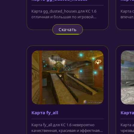
Карта gg_dusted_houses для КС 1.6
Карта c
отличная и большая по игровой
впечат
площади локация, сделанная, как и...
перено
Скачать
Карта fy_all
Карта
Карта fy_all для КС 1.6 невероятно
Карта 
качественная, красивая и эффектная
чрезвы