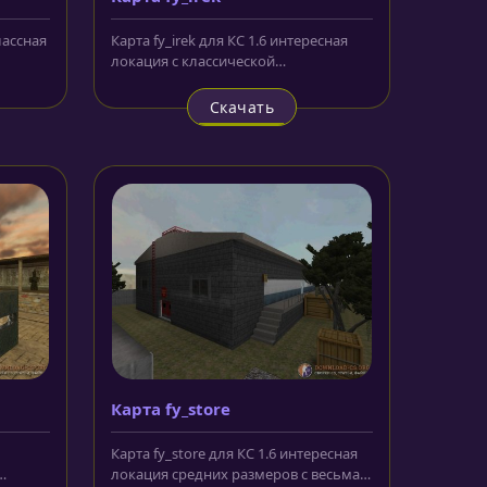
лассная
Карта fy_irek для КС 1.6 интересная
локация с классической
симметричной конфигурацией.
Любопытна...
Скачать
Карта fy_store
Карта fy_store для КС 1.6 интересная
локация средних размеров с весьма