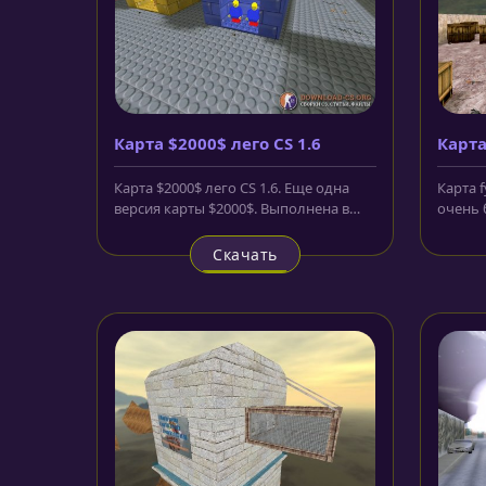
Карта $2000$ лего CS 1.6
Карта
Карта $2000$ лего CS 1.6. Еще одна
Карта f
версия карты $2000$. Выполнена в
очень 
стиле конструктора Лего....
сделан
Скачать