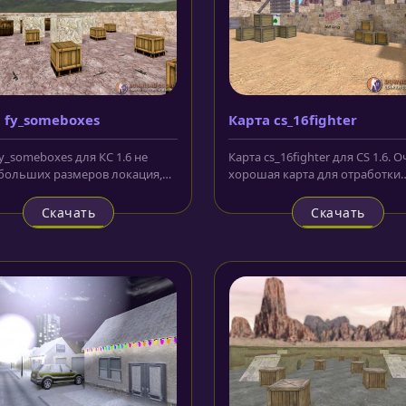
 fy_someboxes
Карта cs_16fighter
y_someboxes для КС 1.6 не
Карта cs_16fighter для CS 1.6. 
больших размеров локация,
хорошая карта для отработки
ная исключительно с...
навыков ведения боя, поэтому..
Скачать
Скачать