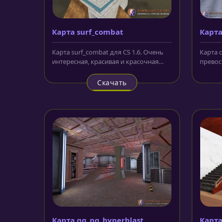
Карта surf_combat
Карта
Карта surf_combat для CS 1.6. Очень
Карта c
интересная, красивая и красочная
превос
карта с завораживающей...
зимнем
Скачать
Карта gg_ng_hyperblast
Карт