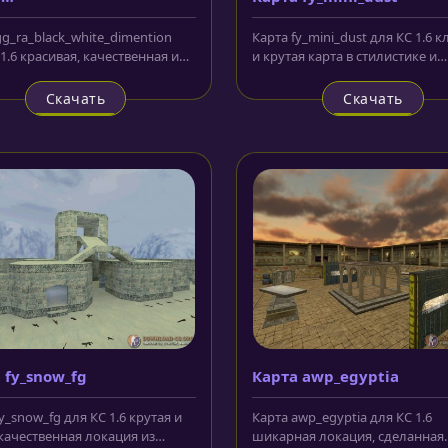
_black_white_dimention
gg_ra_black_white_dimention
Карта fy_mini_dust для КС 1.6 к
1.6 красивая, качественная и
и крутая карта в стилистике и
необычная карта. На ней...
текстурах dust. Несмотря на...
Скачать
Скачать
 fy_snow_fg
Карта awp_egyptia
y_snow_fg для КС 1.6 крутая и
Карта awp_egyptia для КС 1.6
качественная локация из
шикарная локация, сделанная