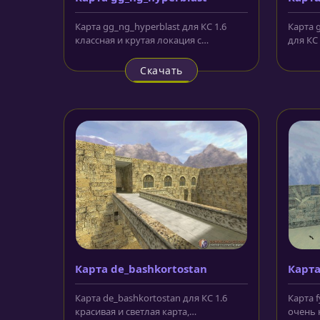
gg_ra
Карта gg_ng_hyperblast для КС 1.6
Карта 
классная и крутая локация с
для КС 
отличным оформлением и
очень 
анимацией....
Скачать
Карта de_bashkortostan
Карта
Карта de_bashkortostan для КС 1.6
Карта f
красивая и светлая карта,
очень 