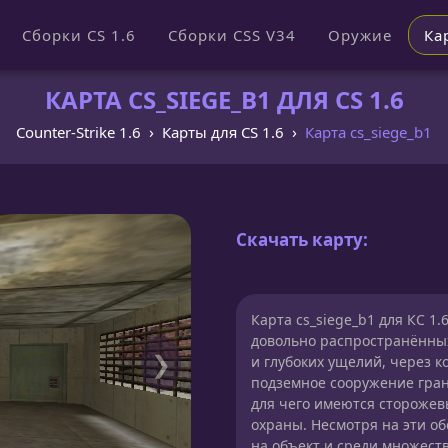
Сборки CS 1.6
Сборки CSS V34
Оружие
Ка
КАРТА CS_SIEGE_B1 ДЛЯ CS 1.6
Counter-Strike 1.6
Карты для CS 1.6
Карта cs_siege_b1
Скачать карту:
Карта cs_siege_b1 для КС 
довольно распространённых 
❯
и глубоких ущелий, через 
подземное сооружение гран
для чего имеются стороже
охраны. Несмотря на эти об
на объект и среди множест