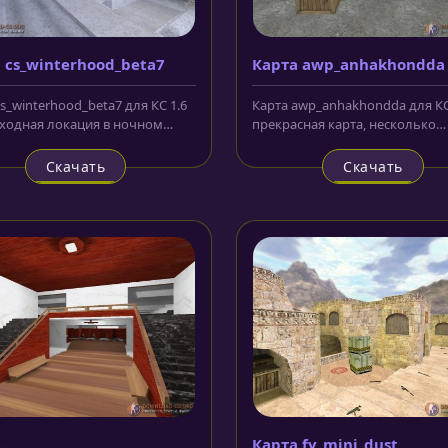
 cs_winterhood_beta7
Карта awp_anhakhondda
s_winterhood_beta7 для КС 1.6
Карта awp_anhakhondda для КС
ходная локация в ночном
прекрасная карта, несколько
 антураже. Представляет...
напоминающая своей
конфигурацией карты...
Скачать
Скачать
а
Карта fy_mini_dust