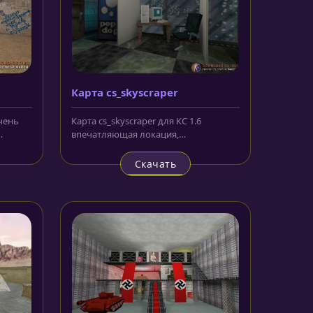
Карта cs_skyscraper
Очень
Карта cs_skyscraper для КС 1.6
впечатляющая локация,
.
представляющая собой два этажа
современного...
Скачать