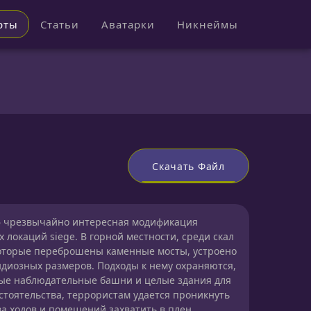
рты
Статьи
Аватарки
Никнеймы
Скачать Файл
1.6 чрезвычайно интересная модификация
локаций siege. В горной местности, среди скал
которые переброшены каменные мосты, устроено
диозных размеров. Подходы к нему охраняются,
вые наблюдательные башни и целые здания для
стоятельства, террористам удается проникнуть
ва ходов и помещений захватить в плен