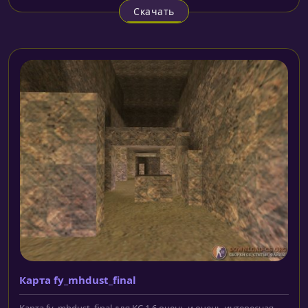
Скачать
Карта fy_mhdust_final
Карта fy_mhdust_final для КС 1.6 очень и очень интересная